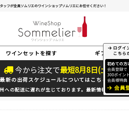
タッフが全員ソムリエのワインショップソムリエにお任せください！
ワインセットを探す
ギフト
今から注文で
最短
8
月
8
日(
土
)
出荷
最新の出荷スケジュールについては
こちらをクリ
州への配送に遅れが生じております。最新情報は
佐川急