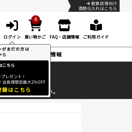
飲食店様向け
酒類仕入れはこちら
0
ログイン
買い物かご
FAQ・店舗情報
ご利用ガイド
特集・お得情報
ック
便のHP
をご確認下さい。