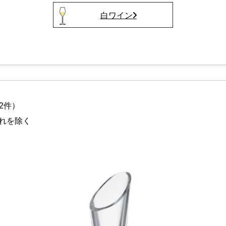
白ワイン
2件）
れを除く