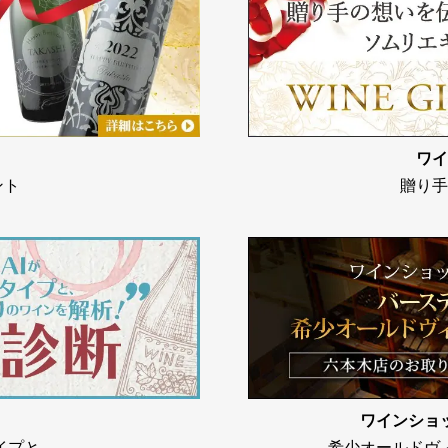
ワイ
ント
贈り手
ワインショ
イプと、
希少オールドヴ