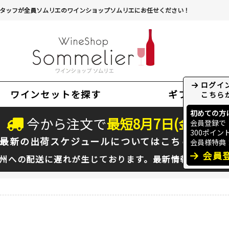
タッフが全員ソムリエのワインショップソムリエにお任せください！
ワインセットを探す
ギフト
今から注文で
最短
8
月
7
日(
金
)
出荷
最新の出荷スケジュールについては
こちらをクリ
州への配送に遅れが生じております。最新情報は
佐川急