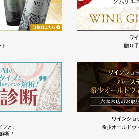
ワイ
ント
贈り手
ワインショ
イプと、
希少オールドヴ
解析！