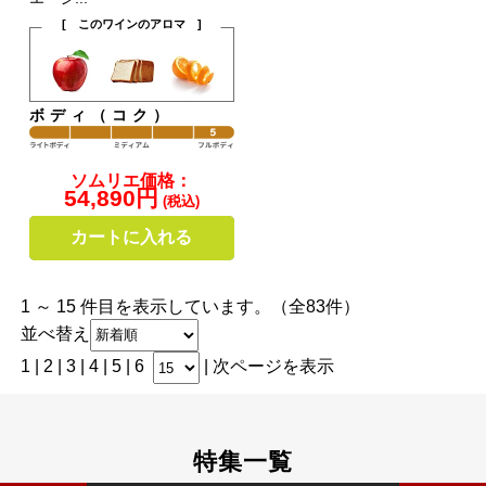
[ このワインのアロマ ]
ボディ（コク）
ソムリエ価格：
54,890円
(税込)
カートに入れる
1 ～ 15 件目を表示しています。（全83件）
並べ替え
1 |
2
|
3
|
4
|
5
|
6
|
次ページを表示
特集一覧