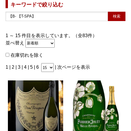
キーワードで絞り込む
1 ～ 15 件目を表示しています。（全83件）
並べ替え
在庫切れを除く
1 |
2
|
3
|
4
|
5
|
6
|
次ページを表示