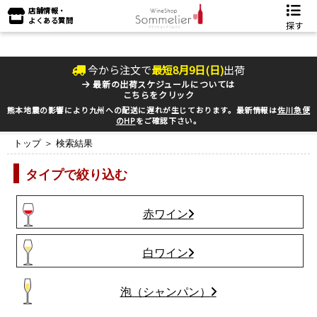
店舗情報・
よくある質問
探す
今から注文で
最短
8
月
9
日(
日
)
出荷
最新の出荷スケジュールについては
こちらをクリック
熊本地震の影響により九州への配送に遅れが生じております。最新情報は
佐川急便
のHP
をご確認下さい。
トップ
＞ 検索結果
タイプで絞り込む
赤ワイン
白ワイン
泡（シャンパン）