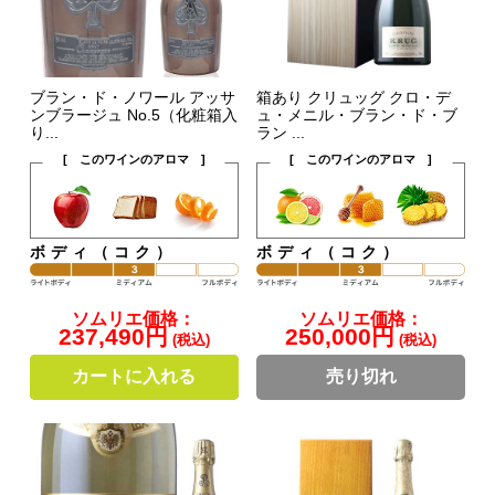
ブラン・ド・ノワール アッサ
箱あり クリュッグ クロ・デ
ンブラージュ No.5（化粧箱入
ュ・メニル・ブラン・ド・ブ
り...
ラン ...
[ このワインのアロマ ]
[ このワインのアロマ ]
ボディ（コク）
ボディ（コク）
ソムリエ価格：
ソムリエ価格：
237,490円
250,000円
(税込)
(税込)
カートに入れる
売り切れ