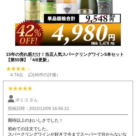
15年の売れ筋だけ！当店人気スパークリングワイン5本セット
【第55弾】「4/8更新」
★
★
★
★
☆
4.74点
(46件の評価）
★
★
★
★
★
ボミコ さん
投稿日時：2022/12/09 16:56:21
期待以上のおいしさでした！
初めての注文でした。
スパークリングワインが好きで今までスーパーで分からないな