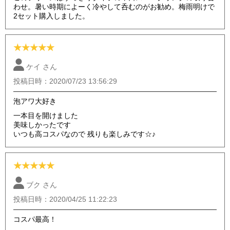
わせ。暑い時期によーく冷やして呑むのがお勧め。梅雨明けで
2セット購入しました。
★
★
★
★
★
ケイ さん
投稿日時：2020/07/23 13:56:29
泡アワ大好き
一本目を開けました
美味しかったです
いつも高コスパなので 残りも楽しみです☆♪
★
★
★
★
★
ブク さん
投稿日時：2020/04/25 11:22:23
コスパ最高！