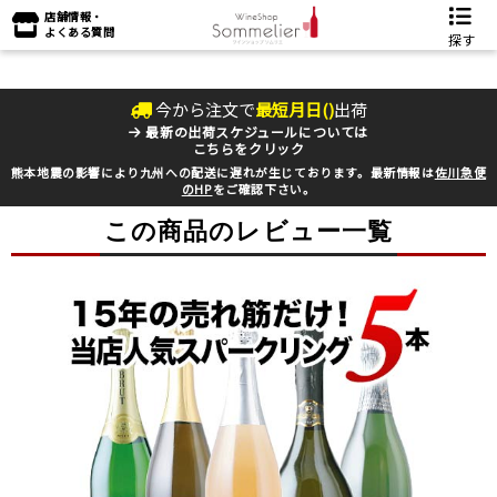
店舗情報・
よくある質問
探す
今から注文で
最短
月
日(
)
出荷
最新の出荷スケジュールについては
こちらをクリック
熊本地震の影響により九州への配送に遅れが生じております。最新情報は
佐川急便
のHP
をご確認下さい。
この商品のレビュー一覧