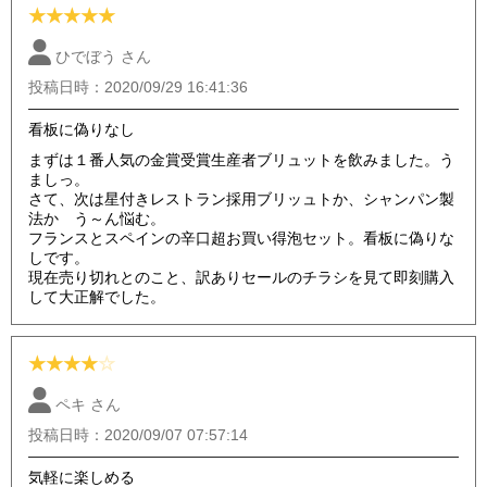
★
★
★
★
★
ひでぼう さん
投稿日時：2020/09/29 16:41:36
看板に偽りなし
まずは１番人気の金賞受賞生産者ブリュットを飲みました。う
ましっ。
さて、次は星付きレストラン採用ブリッュトか、シャンパン製
法か う～ん悩む。
フランスとスペインの辛口超お買い得泡セット。看板に偽りな
しです。
現在売り切れとのこと、訳ありセールのチラシを見て即刻購入
して大正解でした。
★
★
★
★
☆
ペキ さん
投稿日時：2020/09/07 07:57:14
気軽に楽しめる