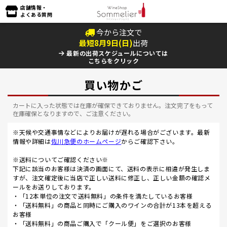
店舗情報・
よくある質問
今から注文で
最短
8
月
9
日(
日
)
出荷
最新の出荷スケジュールについては
こちらをクリック
買い物かご
カートに入った状態では在庫が確保できておりません。注文完了をもって
在庫確保となりますので、ご注意ください。
※天候や交通事情などによりお届けが遅れる場合がございます。最新
情報や詳細は
佐川急便のホームページ
からご確認下さい。
※送料についてご確認ください※
下記に該当のお客様は決済の画面にて、送料の表示に相違が発生しま
すが、注文確定後に当店で正しい送料に修正し、正しい金額の確認メ
ールをお送りしております。
・「12本単位の注文で送料無料」の条件を満たしているお客様
・「送料無料」の商品と同時にご購入のワインの合計が13本を超える
お客様
・「送料無料」の商品ご購入で「クール便」をご選択のお客様