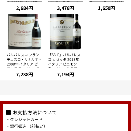
ル 2023年 イタリア
ピエモンテ 赤ワイン
テ・ネイラーノ 2019
プーリア 赤ワイン フ
2,684円
フルボディ 750ml
3,476円
年 イタリア ピエモン
1,650円
ルボディ 750ml
テ 赤ワイン ミディア
ムボディ 750ml
バルバレスコ フラン
「SALE」バルバレス
チェスコ・リナルディ
コ カゼッタ 2018年
2008年 イタリア ピエ
イタリア ピエモンテ
モンテ 赤ワイン フル
赤ワイン フルボディ
ボディ 750ml
7,238円
750ml
7,194円
お支払方法について
・クレジットカード
・銀行振込 （前払い）