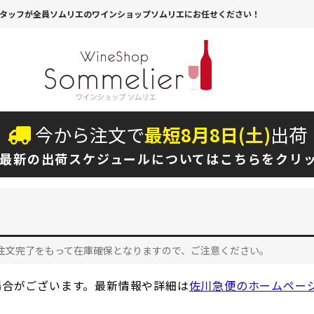
タッフが全員ソムリエのワインショップソムリエにお任せください！
今から注文で
最短
8
月
8
日(
土
)
出荷
最新の出荷スケジュールについては
こちらをクリ
注文完了をもって在庫確保となりますので、ご注意ください。
場合がございます。最新情報や詳細は
佐川急便のホームペー