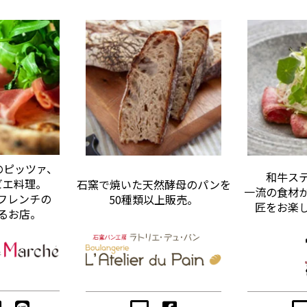
のピッツァ、
和牛ス
ビエ料理。
石窯で焼いた天然酵母のパンを
一流の食材
フレンチの
50種類以上販売。
匠をお楽
るお店。