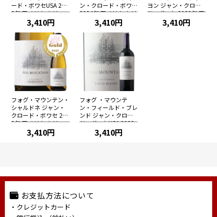
ード・ボワセUSA 202
ン・クロード・ボワセ
ヨン ジャン・クロー
2年 アメリカ カリフ
2024年 アメリカ カリ
ド・ボワセ 2022年 ア
ォルニア 赤ワイン フ
3,410円
フォルニア 赤ワイン
3,410円
メリカ カリフォルニ
3,410円
ルボディ 750ml
ミディアムボディ 750
ア 赤ワイン フルボデ
ml
ィ 750ml
フォグ・マウンテン・
フォグ ・マウンテ
シャルドネ ジャン・
ン・フィールド・ブレ
クロード・ボワセ 202
ンド ジャン・クロー
2年 アメリカ カリフ
ド・ボワセUSA 2022
ォルニア 白ワイン 辛
3,410円
年 アメリカ カリフォ
3,410円
口 750ml
ルニア 赤ワイン フル
ボディ 750ml
お支払方法について
・クレジットカード