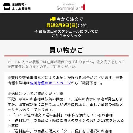
店舗情報・
よくある質問
今から注文で
最短
8
月
9
日(
日
)
出荷
最新の出荷スケジュールについては
こちらをクリック
買い物かご
カートに入った状態では在庫が確保できておりません。注文完了をもって
在庫確保となりますので、ご注意ください。
※天候や交通事情などによりお届けが遅れる場合がございます。最新
情報や詳細は
佐川急便のホームページ
からご確認下さい。
※送料についてご確認ください※
下記に該当のお客様は決済の画面にて、送料の表示に相違が発生しま
すが、注文確定後に当店で正しい送料に修正し、正しい金額の確認メ
ールをお送りしております。
・「12本単位の注文で送料無料」の条件を満たしているお客様
・「送料無料」の商品と同時にご購入のワインの合計が13本を超える
お客様
・「送料無料」の商品ご購入で「クール便」をご選択のお客様