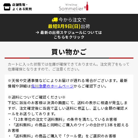
店舗情報・
よくある質問
今から注文で
最短
8
月
9
日(
日
)
出荷
最新の出荷スケジュールについては
こちらをクリック
買い物かご
カートに入った状態では在庫が確保できておりません。注文完了をもって
在庫確保となりますので、ご注意ください。
※天候や交通事情などによりお届けが遅れる場合がございます。最新
情報や詳細は
佐川急便のホームページ
からご確認下さい。
※送料についてご確認ください※
下記に該当のお客様は決済の画面にて、送料の表示に相違が発生しま
すが、注文確定後に当店で正しい送料に修正し、正しい金額の確認メ
ールをお送りしております。
・「12本単位の注文で送料無料」の条件を満たしているお客様
・「送料無料」の商品と同時にご購入のワインの合計が13本を超える
お客様
・「送料無料」の商品ご購入で「クール便」をご選択のお客様