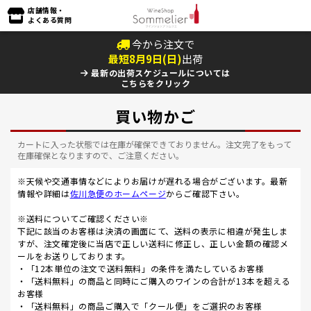
店舗情報・
よくある質問
今から注文で
最短
8
月
9
日(
日
)
出荷
最新の出荷スケジュールについては
こちらをクリック
買い物かご
カートに入った状態では在庫が確保できておりません。注文完了をもって
在庫確保となりますので、ご注意ください。
※天候や交通事情などによりお届けが遅れる場合がございます。最新
情報や詳細は
佐川急便のホームページ
からご確認下さい。
※送料についてご確認ください※
下記に該当のお客様は決済の画面にて、送料の表示に相違が発生しま
すが、注文確定後に当店で正しい送料に修正し、正しい金額の確認メ
ールをお送りしております。
・「12本単位の注文で送料無料」の条件を満たしているお客様
・「送料無料」の商品と同時にご購入のワインの合計が13本を超える
お客様
・「送料無料」の商品ご購入で「クール便」をご選択のお客様