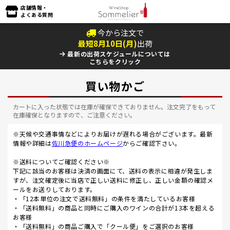
店舗情報・
よくある質問
今から注文で
最短
8
月
10
日(
月
)
出荷
最新の出荷スケジュールについては
こちらをクリック
買い物かご
カートに入った状態では在庫が確保できておりません。注文完了をもって
在庫確保となりますので、ご注意ください。
※天候や交通事情などによりお届けが遅れる場合がございます。最新
情報や詳細は
佐川急便のホームページ
からご確認下さい。
※送料についてご確認ください※
下記に該当のお客様は決済の画面にて、送料の表示に相違が発生しま
すが、注文確定後に当店で正しい送料に修正し、正しい金額の確認メ
ールをお送りしております。
・「12本単位の注文で送料無料」の条件を満たしているお客様
・「送料無料」の商品と同時にご購入のワインの合計が13本を超える
お客様
・「送料無料」の商品ご購入で「クール便」をご選択のお客様