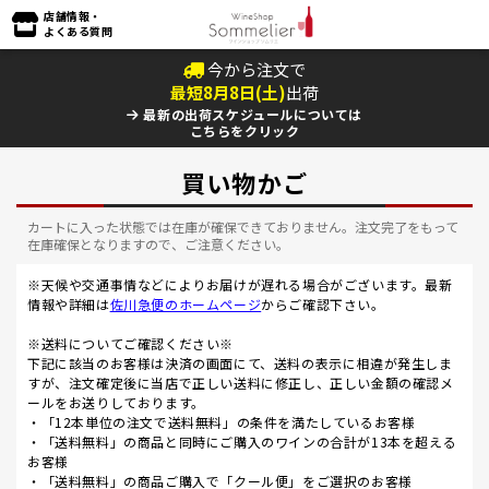
店舗情報・
よくある質問
今から注文で
最短
8
月
8
日(
土
)
出荷
最新の出荷スケジュールについては
こちらをクリック
買い物かご
カートに入った状態では在庫が確保できておりません。注文完了をもって
在庫確保となりますので、ご注意ください。
※天候や交通事情などによりお届けが遅れる場合がございます。最新
情報や詳細は
佐川急便のホームページ
からご確認下さい。
※送料についてご確認ください※
下記に該当のお客様は決済の画面にて、送料の表示に相違が発生しま
すが、注文確定後に当店で正しい送料に修正し、正しい金額の確認メ
ールをお送りしております。
・「12本単位の注文で送料無料」の条件を満たしているお客様
・「送料無料」の商品と同時にご購入のワインの合計が13本を超える
お客様
・「送料無料」の商品ご購入で「クール便」をご選択のお客様