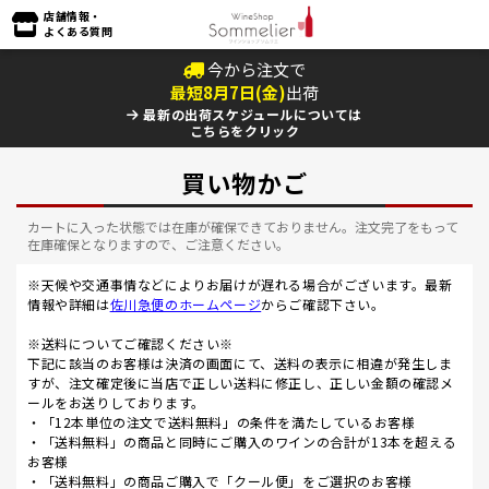
店舗情報・
よくある質問
今から注文で
最短
8
月
7
日(
金
)
出荷
最新の出荷スケジュールについては
こちらをクリック
買い物かご
カートに入った状態では在庫が確保できておりません。注文完了をもって
在庫確保となりますので、ご注意ください。
※天候や交通事情などによりお届けが遅れる場合がございます。最新
情報や詳細は
佐川急便のホームページ
からご確認下さい。
※送料についてご確認ください※
下記に該当のお客様は決済の画面にて、送料の表示に相違が発生しま
すが、注文確定後に当店で正しい送料に修正し、正しい金額の確認メ
ールをお送りしております。
・「12本単位の注文で送料無料」の条件を満たしているお客様
・「送料無料」の商品と同時にご購入のワインの合計が13本を超える
お客様
・「送料無料」の商品ご購入で「クール便」をご選択のお客様