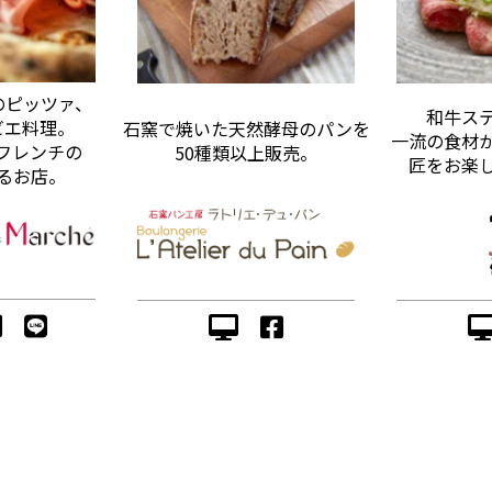
のピッツァ、
和牛ス
ビエ料理。
石窯で焼いた天然酵母のパンを
一流の食材
フレンチの
50種類以上販売。
匠をお楽
るお店。