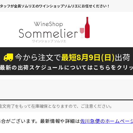
タッフが全員ソムリエのワインショップソムリエにお任せください！
今から注文で
最短
8
月
9
日(
日
)
出荷
最新の出荷スケジュールについては
こちらをクリ
注文完了をもって在庫確保となりますので、ご注意ください。
場合がございます。最新情報や詳細は
佐川急便のホームペー