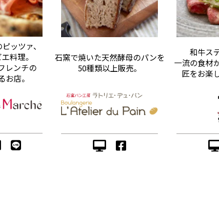
のピッツァ、
和牛ス
ビエ料理。
石窯で焼いた天然酵母のパンを
一流の食材
フレンチの
50種類以上販売。
匠をお楽
るお店。