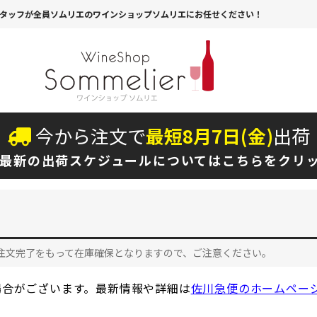
タッフが全員ソムリエのワインショップソムリエにお任せください！
今から注文で
最短
8
月
7
日(
金
)
出荷
最新の出荷スケジュールについては
こちらをクリ
注文完了をもって在庫確保となりますので、ご注意ください。
場合がございます。最新情報や詳細は
佐川急便のホームペー