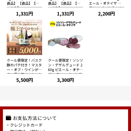
食品】 【食品】【お
食品】 【食品】【お
エール・オテイザ フ
つまみ】
つまみ】
ランス バスク 生ハム
1,331円
1,331円
＆サラミ 【こだわり
2,200円
食品】
クール便限定！バスク
クール便限定！ソシソ
豚のパテ付き！マスタ
ン・デザルデュード 2
ー・オブ・ワインが選
60g ピエール・オテイ
ぶ 極上アペロセット
ザ フランス バスク 生
5,500円
ハム＆サラミ 【こだ
3,300円
わり食品】
お支払方法について
・クレジットカード