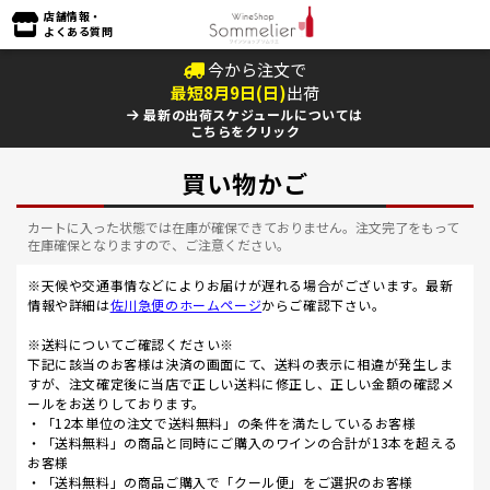
店舗情報・
よくある質問
今から注文で
最短
8
月
9
日(
日
)
出荷
最新の出荷スケジュールについては
こちらをクリック
買い物かご
カートに入った状態では在庫が確保できておりません。注文完了をもって
在庫確保となりますので、ご注意ください。
※天候や交通事情などによりお届けが遅れる場合がございます。最新
情報や詳細は
佐川急便のホームページ
からご確認下さい。
※送料についてご確認ください※
下記に該当のお客様は決済の画面にて、送料の表示に相違が発生しま
すが、注文確定後に当店で正しい送料に修正し、正しい金額の確認メ
ールをお送りしております。
・「12本単位の注文で送料無料」の条件を満たしているお客様
・「送料無料」の商品と同時にご購入のワインの合計が13本を超える
お客様
・「送料無料」の商品ご購入で「クール便」をご選択のお客様