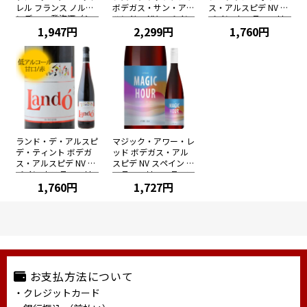
レル フランス ノルマ
ボデガス・サン・アレ
ス・アルスピデ NV ス
ンディー 発泡酒（シ
ハンドロ NV スペイン
ペイン カスティーリ
ードル 低アルコール
1,947円
アラゴン 微発泡 白ワ
2,299円
ャ・ラ・マンチャ 白
1,760円
4.5％alc） 辛口 750m
イン（低アルコール5.
ワイン（低アルコール
l
5%）中甘口 750ml
ワイン） 甘口 750ml
ランド・デ・アルスピ
マジック・アワー・レ
デ・ティント ボデガ
ッド ボデガス・アル
ス・アルスピデ NV ス
スピデ NV スペイン カ
ペイン カスティーリ
スティーリャ・ラ・マ
ャ・ラ・マンチャ 赤
1,760円
ンチャ 赤ワイン（低
1,727円
ワイン（低アルコール
アルコールワイン）
ワイン） 甘口 750ml
中甘口 750ml
お支払方法について
・クレジットカード