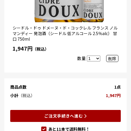
シードル・ドゥ ドメーヌ・ド・コックレル フランス ノル
マンディー 発泡酒（シードル 低アルコール 2.5％alc） 甘
口 750ml
1,947円
（税込）
数量
削除
商品点数
1点
小計
（税込）
1,947円
ご注文手続きへ進む
あと
11
本で送料無料！