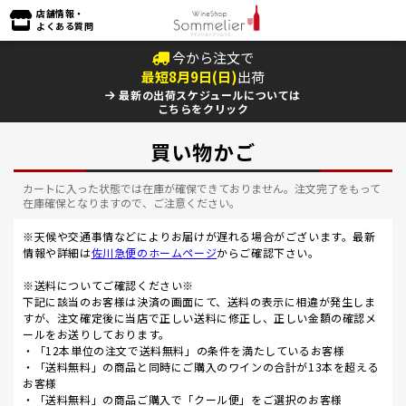
店舗情報・
よくある質問
今から注文で
最短
8
月
9
日(
日
)
出荷
最新の出荷スケジュールについては
こちらをクリック
買い物かご
カートに入った状態では在庫が確保できておりません。注文完了をもって
在庫確保となりますので、ご注意ください。
※天候や交通事情などによりお届けが遅れる場合がございます。最新
情報や詳細は
佐川急便のホームページ
からご確認下さい。
※送料についてご確認ください※
下記に該当のお客様は決済の画面にて、送料の表示に相違が発生しま
すが、注文確定後に当店で正しい送料に修正し、正しい金額の確認メ
ールをお送りしております。
・「12本単位の注文で送料無料」の条件を満たしているお客様
・「送料無料」の商品と同時にご購入のワインの合計が13本を超える
お客様
・「送料無料」の商品ご購入で「クール便」をご選択のお客様