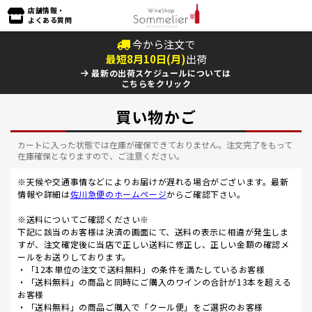
店舗情報・
よくある質問
今から注文で
最短
8
月
10
日(
月
)
出荷
最新の出荷スケジュールについては
こちらをクリック
買い物かご
カートに入った状態では在庫が確保できておりません。注文完了をもって
在庫確保となりますので、ご注意ください。
※天候や交通事情などによりお届けが遅れる場合がございます。最新
情報や詳細は
佐川急便のホームページ
からご確認下さい。
※送料についてご確認ください※
下記に該当のお客様は決済の画面にて、送料の表示に相違が発生しま
すが、注文確定後に当店で正しい送料に修正し、正しい金額の確認メ
ールをお送りしております。
・「12本単位の注文で送料無料」の条件を満たしているお客様
・「送料無料」の商品と同時にご購入のワインの合計が13本を超える
お客様
・「送料無料」の商品ご購入で「クール便」をご選択のお客様