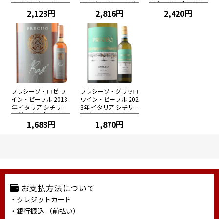
シチリア 赤ワイン フ
リア 赤ワイン フルボ
ア 白ワイン 辛口 750
ルボディ 750ml
2,123円
ディ 750ml
2,816円
ml
2,420円
プレシーソ・ロゼ ワ
プレシーソ・グリッロ
イン・ピープル 2013
ワイン・ピープル 202
年 イタリア シチリア
3年 イタリア シチリ
ロゼワイン 辛口 750
ア 白ワイン 辛口 750
ml
1,683円
ml
1,870円
お支払方法について
・クレジットカード
・銀行振込 （前払い）