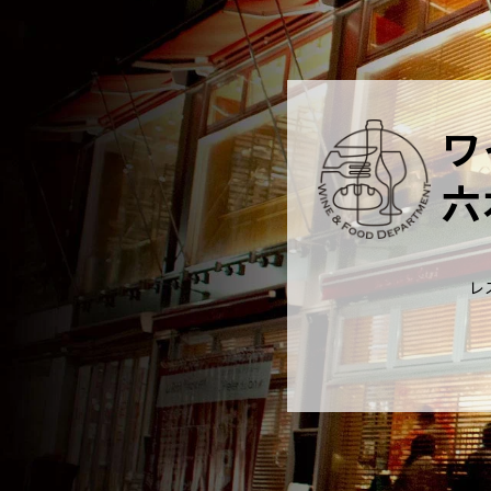
ワ
六
レ