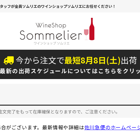
タッフが全員ソムリエのワインショップソムリエにお任せください！
今から注文で
最短
8
月
8
日(
土
)
出荷
最新の出荷スケジュールについては
こちらをクリ
注文完了をもって在庫確保となりますので、ご注意ください。
場合がございます。最新情報や詳細は
佐川急便のホームペー