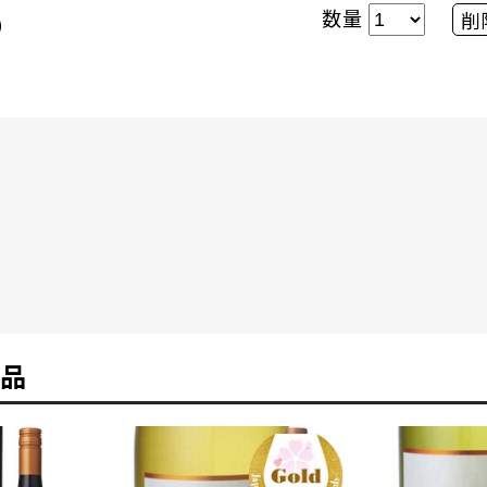
数量
削
）
品