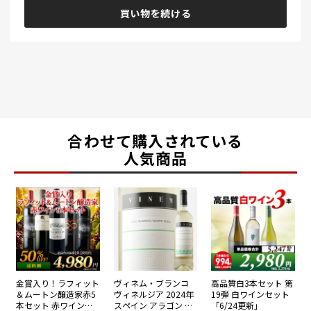
買い物を続ける
合わせて購入されている
人気商品
金賞入り！ラフィット
ヴィネム・ブランコ
高品質白3本セット 第
＆ムートン醸造家赤5
ヴィネルジア 2024年
19弾 白ワインセット
本セット 赤ワインセ
スペイン アラゴン 白
「6/24更新」