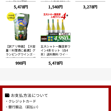
ット「3/23更新」
ワイン 中辛口 750ml
5,478円
1,540円
3,278円
【訳アリ特価】【大容
五大シャトー醸造家ワ
量！料理酒に最適】グ
イン4本セット（白4
ランピングワインズ・
本）送料無料 ワイン
オーガニック・ソーヴ
セット
ィニョンブラン NV ス
990円
5,478円
ペイン カスティーリ
ャ・ラ・マンチャ 白
ワイン 辛口 1500ml
お支払方法について
・クレジットカード
・銀行振込 （前払い）