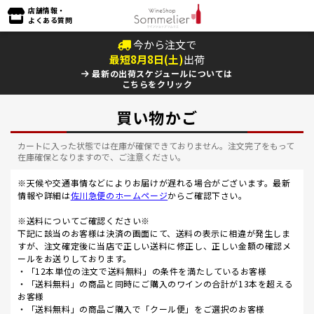
店舗情報・
よくある質問
今から注文で
最短
8
月
8
日(
土
)
出荷
最新の出荷スケジュールについては
こちらをクリック
買い物かご
カートに入った状態では在庫が確保できておりません。注文完了をもって
在庫確保となりますので、ご注意ください。
※天候や交通事情などによりお届けが遅れる場合がございます。最新
情報や詳細は
佐川急便のホームページ
からご確認下さい。
※送料についてご確認ください※
下記に該当のお客様は決済の画面にて、送料の表示に相違が発生しま
すが、注文確定後に当店で正しい送料に修正し、正しい金額の確認メ
ールをお送りしております。
・「12本単位の注文で送料無料」の条件を満たしているお客様
・「送料無料」の商品と同時にご購入のワインの合計が13本を超える
お客様
・「送料無料」の商品ご購入で「クール便」をご選択のお客様