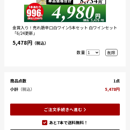
金賞入り！売れ筋辛口白ワイン5本セット 白ワインセット
「6/24更新」
5,478円
（税込）
数量
削除
商品点数
1点
小計
（税込）
5,478円
ご注文手続きへ進む
あと
7
本で送料無料！