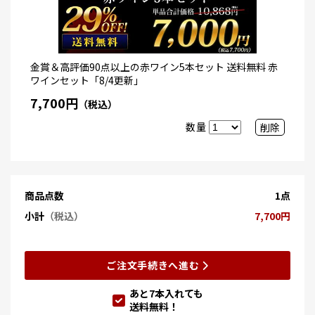
金賞＆高評価90点以上の赤ワイン5本セット 送料無料 赤
ワインセット「8/4更新」
7,700円
（税込）
数量
削除
商品点数
1点
小計
（税込）
7,700円
ご注文手続きへ進む
あと
7
本入れても
送料無料！