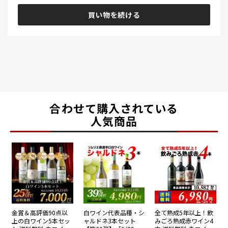
買い物を続ける
合わせて購入されている
人気商品
金賞＆高評価90点以
白ワイン代表品種・シ
全て熟成5年以上！飲
上の白ワイン5本セッ
ャルドネ3本セット
みごろ熟成赤ワイン4