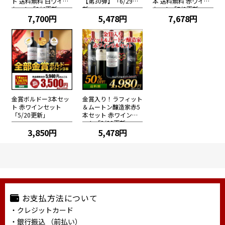
ト 送料無料 白ワイン
【第30弾】「6/29更
本 送料無料 赤ワイン
セット「8/4更新」
新」
セット「7/2更新」
7,700円
5,478円
7,678円
金賞ボルドー3本セッ
金賞入り！ラフィット
ト 赤ワインセット
＆ムートン醸造家赤5
「5/20更新」
本セット 赤ワインセ
ット「3/23更新」
3,850円
5,478円
お支払方法について
・クレジットカード
・銀行振込 （前払い）