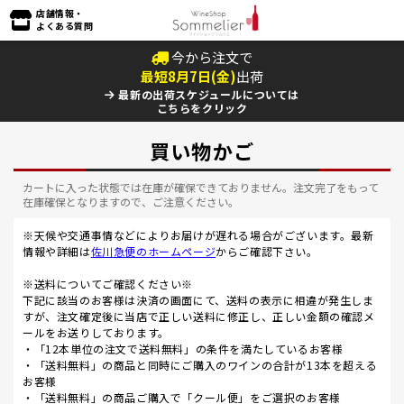
店舗情報・
よくある質問
今から注文で
最短
8
月
7
日(
金
)
出荷
最新の出荷スケジュールについては
こちらをクリック
買い物かご
カートに入った状態では在庫が確保できておりません。注文完了をもって
在庫確保となりますので、ご注意ください。
※天候や交通事情などによりお届けが遅れる場合がございます。最新
情報や詳細は
佐川急便のホームページ
からご確認下さい。
※送料についてご確認ください※
下記に該当のお客様は決済の画面にて、送料の表示に相違が発生しま
すが、注文確定後に当店で正しい送料に修正し、正しい金額の確認メ
ールをお送りしております。
・「12本単位の注文で送料無料」の条件を満たしているお客様
・「送料無料」の商品と同時にご購入のワインの合計が13本を超える
お客様
・「送料無料」の商品ご購入で「クール便」をご選択のお客様