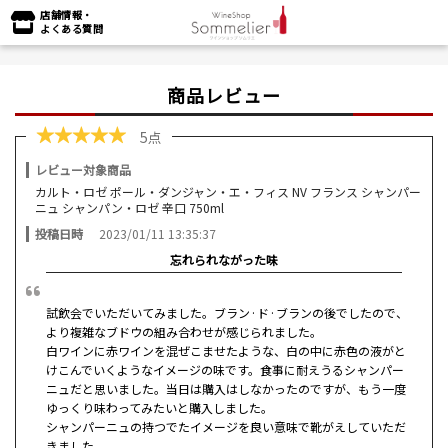
店舗情報・
よくある質問
商品レビュー
★
★
★
★
★
5点
レビュー対象商品
カルト・ロゼ ポール・ダンジャン・エ・フィス NV フランス シャンパー
ニュ シャンパン・ロゼ 辛口 750ml
投稿日時
2023/01/11 13:35:37
忘れられながった味
試飲会でいただいてみました。ブラン·ド·ブランの後でしたので、
より複雑なブドウの組み合わせが感じられました。
白ワインに赤ワインを混ぜこませたような、白の中に赤色の液がと
けこんでいくようなイメージの味です。食事に耐えうるシャンパー
ニュだと思いました。当日は購入はしなかったのですが、もう一度
ゆっくり味わってみたいと購入しました。
シャンパーニュの持つでたイメージを良い意味で靴がえしていただ
きました。