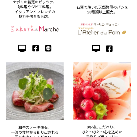
ナポリの薪窯のピッツァ、
肉料理やジビエ料理。
石窯で焼いた天然酵母のパンを
イタリアンとフレンチの
50種類以上販売。
魅力を伝えるお店。
素材にこだわり、
和牛ステーキ懐石。
ひとつひとつ心を込めた
一流の食材から創り出される
手作りパティスリー
匠をお楽しみください。