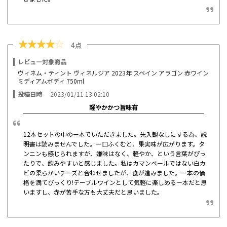
★
★
★
★
☆
4点
レビュー対象商品
ヴィネム・ティント ヴィネルジア 2023年 スペイン アラゴン 赤ワイン
ミディアムボディ 750ml
投稿日時
2023/01/11 13:02:10
軽やかかつ旨味有
12本セットの中のー本でいただきました。先入観なしにする為、説
明書は読みませんでした。ー口ふくむと、果実味が広がります。タ
ンニンも感じられますが、嫌味はなく、軽やか、という言葉がぴっ
たりで、飲みやすいと感じました。私はカマンベールではない白カ
ビの柔らかいチーズと合わせましたが、食が進みました。ー本の価
格を満てびっくり!テーブルワインとして気軽に楽しめる－本だと思
いますし、赤が苦手な方も大丈夫だと思いました。