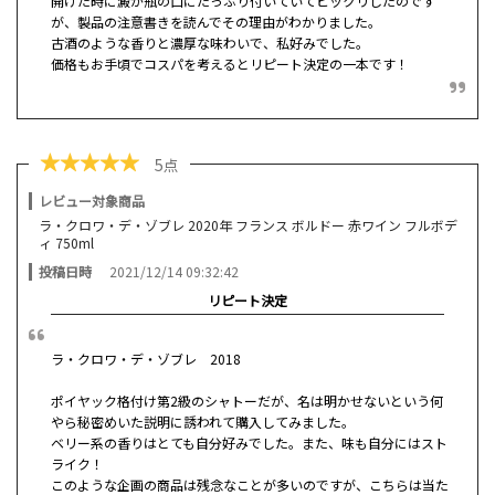
開けた時に澱が瓶の口にたっぷり付いていてビックリしたのです
が、製品の注意書きを読んでその理由がわかりました。
古酒のような香りと濃厚な味わいで、私好みでした。
価格もお手頃でコスパを考えるとリピート決定の一本です！
★
★
★
★
★
5点
レビュー対象商品
ラ・クロワ・デ・ゾブレ 2020年 フランス ボルドー 赤ワイン フルボデ
ィ 750ml
投稿日時
2021/12/14 09:32:42
リピート決定
ラ・クロワ・デ・ゾブレ 2018
ポイヤック格付け第2級のシャトーだが、名は明かせないという何
やら秘密めいた説明に誘われて購入してみました。
ベリー系の香りはとても自分好みでした。また、味も自分にはスト
ライク！
このような企画の商品は残念なことが多いのですが、こちらは当た