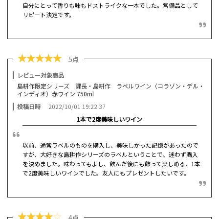
自分にとって香りも味もドストライクな一本でした。常備品として
リピート決定です。
★
★
★
★
★
5点
レビュー対象商品
島耕作限定シリーズ 課長・島耕作 ラベルワイン（コラゾン・デル・
インディオ）赤ワイン 750ml
投稿日時
2022/10/01 19:22:37
1本で2度美味しいワイン
以前、通常ラベルのものを購入し、美味しかった記憶があったので
すが、大好きな島耕作シリーズのラベルということで、迷わず購入
を決めました。味わってもよし、飲んだ後にも飾って楽しめる、1本
で2度美味しいワインでした。友人にもプレゼントしたいです。
★
★
★
★
☆
4点