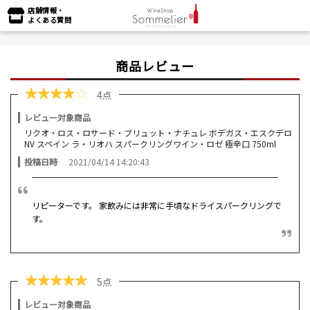
店舗情報・
よくある質問
商品レビュー
★
★
★
★
☆
4点
レビュー対象商品
リクオ・ロス・ロサード・ブリュット・ナチュレ ボデガス・エスクデロ
NV スペイン ラ・リオハ スパークリングワイン・ロゼ 極辛口 750ml
投稿日時
2021/04/14 14:20:43
リピーターです。 家飲みには非常に手頃なドライスパークリングで
す。
★
★
★
★
★
5点
レビュー対象商品