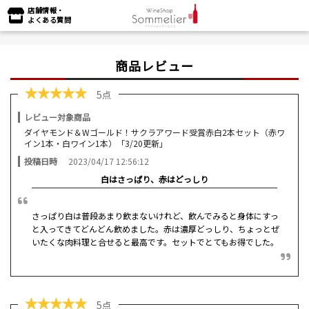
店舗情報・
よくある質問
商品レビュー
★
★
★
★
★
5点
レビュー対象商品
ダイヤモンド＆Wゴールド！サクラアワード受賞赤白2本セット（赤ワ
イン1本・白ワイン1本）「3/20更新」
投稿日時
2023/04/17 12:56:12
白はさっぱり、赤はどっしり
さっぱり白は普段あまり飲まないけれど、飲んでみると身体にすっ
と入ってきてどんどん飲めました。赤は濃厚どっしり、ちょっとぜ
いたくな肉料理と合せると最高です。セットでとてもお得でした。
★
★
★
★
★
5点