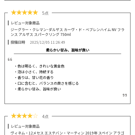
★
★
★
★
★
5点
レビュー対象商品
ジーグラー・クレマン･ダルザス カーヴ・ド・ベブレンハイム NV フラ
ンス アルザス スパークリング 750ml
投稿日時
2025/12/05 11:26:49
柔らかい甘み、旨味が良い
・色は明るく、きれいな黄金色
・泡は小さく、持続する
・香りは、甘い花の香り
・口に含むと、バランスの良さを感じる
・柔らかい甘み、旨味が良い
★
★
★
★
☆
4点
レビュー対象商品
ヴィネム・12メセス エステバン・マーティン 2019年 スペイン アラゴ