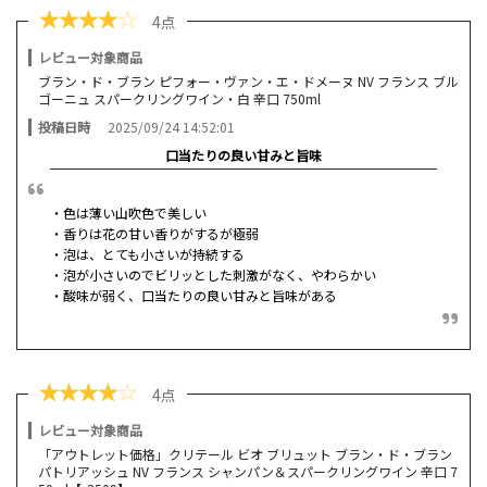
★
★
★
★
☆
4点
レビュー対象商品
ブラン・ド・ブラン ピフォー・ヴァン・エ・ドメーヌ NV フランス ブル
ゴーニュ スパークリングワイン・白 辛口 750ml
投稿日時
2025/09/24 14:52:01
口当たりの良い甘みと旨味
・色は薄い山吹色で美しい
・香りは花の甘い香りがするが極弱
・泡は、とても小さいが持続する
・泡が小さいのでビリッとした刺激がなく、やわらかい
・酸味が弱く、口当たりの良い甘みと旨味がある
★
★
★
★
☆
4点
レビュー対象商品
「アウトレット価格」クリテール ビオ ブリュット ブラン・ド・ブラン
パトリアッシュ NV フランス シャンパン＆スパークリングワイン 辛口 7