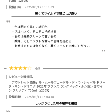
50ml【s2509】
投稿日時
2025/09/17 15:11:09
軽くてマイルドで喉ごしが良い
・色は明るく美しい琥珀色
・泡は小さく、そこそこ持続する
・香りは完熟フルーツの甘い香り
・酸味、そしてソフトな甘みと旨味を感じる
・刺激するものは全くなく、軽くマイルドで喉ごしが良い
★
★
★
★
☆
4点
レビュー対象商品
「アウトレット価格」ル・ムールヴェードル・ド・ラ・シャペル ドメー
ヌ・サン・ドミニク 2022年 フランス ラングドック・ルシヨン 赤ワイ
ン フルボディ 750ml【s2509】
投稿日時
2025/09/17 15:04:48
しっかりとした味の輪郭を構成