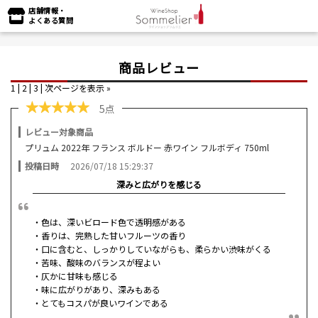
店舗情報・
よくある質問
商品レビュー
1 |
2
|
3
|
次ページを表示 »
★
★
★
★
★
5点
レビュー対象商品
プリュム 2022年 フランス ボルドー 赤ワイン フルボディ 750ml
投稿日時
2026/07/18 15:29:37
深みと広がりを感じる
・色は、深いビロード色で透明感がある
・香りは、完熟した甘いフルーツの香り
・口に含むと、しっかりしていながらも、柔らかい渋味がくる
・苦味、酸味のバランスが程よい
・仄かに甘味も感じる
・味に広がりがあり、深みもある
・とてもコスパが良いワインである