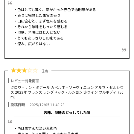
・色はとても薄く、茶がかった赤色で透明感がある
・香りは完熟した果実の香り
・口に含むと、まず塩味を感じる
・それから酸味をしっかり感じる
・渋味、苦味はほとんどない
・とてもあっさりした味である
・深み、広がりはない
★
★
★
☆
☆
3点
レビュー対象商品
クロワ・サン・タデール カベルネ・ソーヴィニョン アルマ・セルシウ
ス 2023年 フランス ラングドック・ルシヨン 赤ワイン フルボディ 750
ml
投稿日時
2025/12/05 11:40:23
苦味、渋味のどっしりした味
・色は黒ずんだ深い赤紫色
・香りは、とても弱く、かすかに果実香