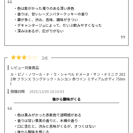
・色は紫がかった濁りのある深い赤色
・香りは、甘いレーズンバタークッキーの香り
・澱が多く、渋み、苦味、雑味がきつい
・デキャンタージュによって、だいぶ飲みやすくなった
・深みはあるが、広がりがない
★
★
★
☆
☆
3点
レビュー対象商品
ル・ピノ・ノワール・ド・ラ・シャペル ドメーヌ・サン・ドミニク 202
2年 フランス ラングドック・ルシヨン 赤ワイン ミディアムボディ 750m
l
投稿日時
2025/12/05 10:10:03
後から酸味がくる
・色は黒みがかった赤紫色で透明感がある
・香りは甘い果実の香りと、木樽の香り
・口に含むと、渋みと苦味がくるが、きつくはない
・後から酸味を感じる