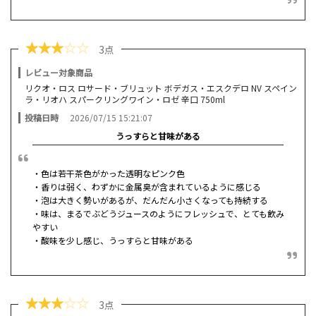
★
★
★
☆
☆
3点
レビュー対象商品
リクオ・ロス ロサード・ブリュット ボデガス・エスクデロ NV スペイン
ラ・リオハ スパークリングワイン・ロゼ 辛口 750ml
投稿日時
2026/07/15 15:21:07
うっすらと甘味がある
・色は若干茶色がかった透明なピンク色
・香りは弱く、わずかに金属臭が含まれているように感じる
・泡は大きく勢いがあるが、だんだん小さくなっても持続する
・味は、まるでぶどうジュースのようにフレッシュで、とても飲み
やすい
・酸味を少し感じ、うっすらと甘味がある
★
★
★
☆
☆
3点