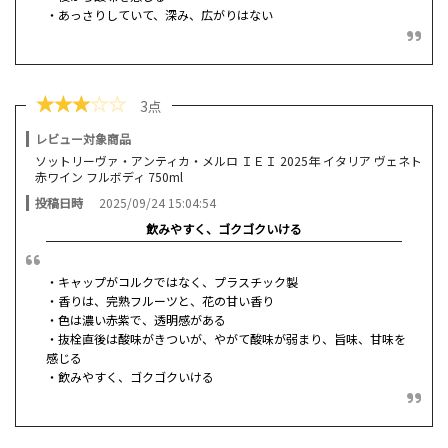
・あっさりしていて、深み、広がりはない
★
★
★
☆
☆
3点
レビュー対象商品
ソットリーヴァ・アンティカ・メルロ ＩＥＩ 2025年 イタリア ヴェネト
赤ワイン フルボディ 750ml
投稿日時
2025/09/24 15:04:54
飲みやすく、ゴクゴクいける
・キャップがコルクではなく、プラスチック製
・香りは、完熟フルーツと、花の甘い香り
・色は濃い赤紫で、透明感がある
・抜栓直後は酸味がきついが、やがて酸味が弱まり、旨味、甘味を
感じる
・飲みやすく、ゴクゴクいける