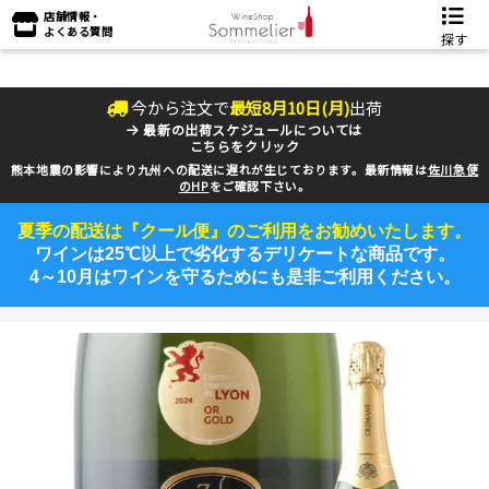
店舗情報・
よくある質問
探す
今から注文で
最短
8
月
10
日(
月
)
出荷
最新の出荷スケジュールについては
こちらをクリック
熊本地震の影響により九州への配送に遅れが生じております。最新情報は
佐川急便
のHP
をご確認下さい。
夏季の配送は『クール便』のご利用をお勧めいたします。
ワインは25℃以上で劣化するデリケートな商品です。
4～10月はワインを守るためにも是非ご利用ください。