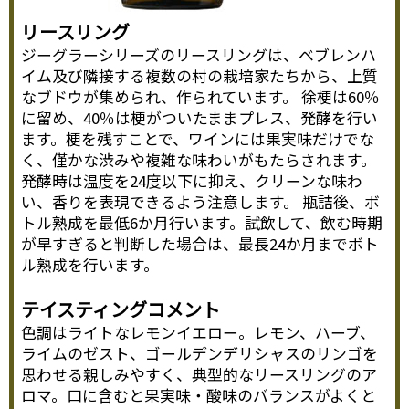
リースリング
ジーグラーシリーズのリースリングは、ベブレンハ
イム及び隣接する複数の村の栽培家たちから、上質
なブドウが集められ、作られています。 徐梗は60％
に留め、40％は梗がついたままプレス、発酵を行い
ます。梗を残すことで、ワインには果実味だけでな
く、僅かな渋みや複雑な味わいがもたらされます。
発酵時は温度を24度以下に抑え、クリーンな味わ
い、香りを表現できるよう注意します。 瓶詰後、ボ
トル熟成を最低6か月行います。試飲して、飲む時期
が早すぎると判断した場合は、最長24か月までボト
ル熟成を行います。
テイスティングコメント
色調はライトなレモンイエロー。レモン、ハーブ、
ライムのゼスト、ゴールデンデリシャスのリンゴを
思わせる親しみやすく、典型的なリースリングのア
ロマ。口に含むと果実味・酸味のバランスがよくと