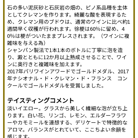
石の多い泥灰砂と石灰岩の畑の、ピノ系品種を主体
としてクレマンを作ります。綺麗な酸を表現するた
め、クレマン用のブドウは、通常のワインに比べ約1
週間早く収穫が行われます。徐梗は60％に留め、4
0％は梗がついたままプレスされます。（ワインに複
雑味を与える為）
シャンパン製法で1本1本のボトルに丁寧に泡を造
り、澱とともに12か月以上熟成させることで、ワイ
ンに奥行きと複雑味を加えます。
2017年パリワインアワードでゴールドメダル、2017
年ナシオナル・ド・クレマン・ド・フランス コン
クールでゴールドメダルを受賞しました。
テイスティングコメント
淡いイエロー。グラスから美しく繊細な泡が立ち上
ります。白い花、リンゴ、レモン、エルダーフラワ
ーやカモミールを連想する、デリケートで特徴的な
アロマ。バランスがとれていて、ここちよい余韻を
感じます。