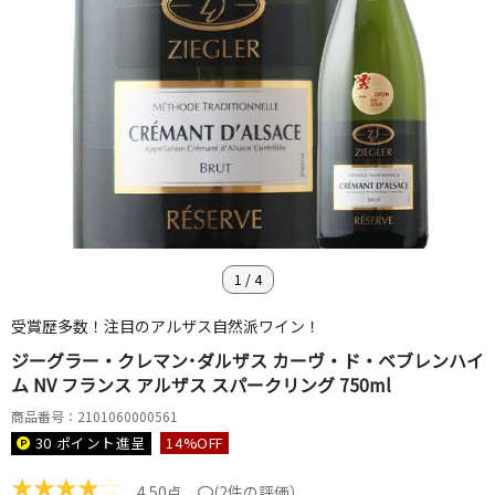
1
/
4
受賞歴多数！注目のアルザス自然派ワイン！
ジーグラー・クレマン･ダルザス カーヴ・ド・ベブレンハイ
ム NV フランス アルザス スパークリング 750ml
商品番号：2101060000561
30 ポイント
進呈
14
%OFF
★
★
★
★
☆
4.50点
(
2件の評価
）