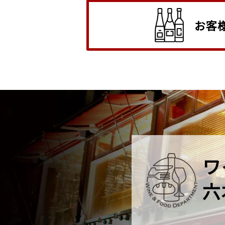
お客
ワ
六