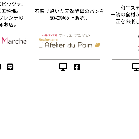
のピッツァ、
和牛ス
ビエ料理。
石窯で焼いた天然酵母のパンを
一流の食材
フレンチの
50種類以上販売。
匠をお楽
るお店。