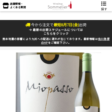
店舗情報・
よくある質問
探す
今から注文で
最短
8
月
7
日(
金
)
出荷
最新の出荷スケジュールについては
こちらをクリック
熊本地震の影響により九州への配送に遅れが生じております。最新情報は
佐川急便
のHP
をご確認下さい。