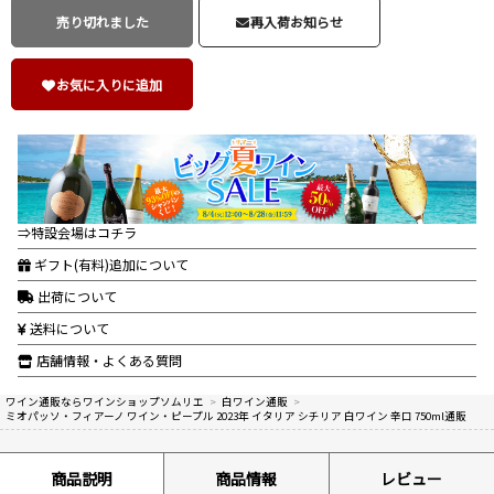
売り切れました
再入荷お知らせ
お気に入りに追加
⇒特設会場はコチラ
ギフト(有料)追加について
出荷について
送料について
店舗情報・よくある質問
ワイン通販ならワインショップソムリエ
>
白ワイン通販
>
ミオパッソ・フィアーノ ワイン・ピープル 2023年 イタリア シチリア 白ワイン 辛口 750ml通販
商品説明
商品情報
レビュー