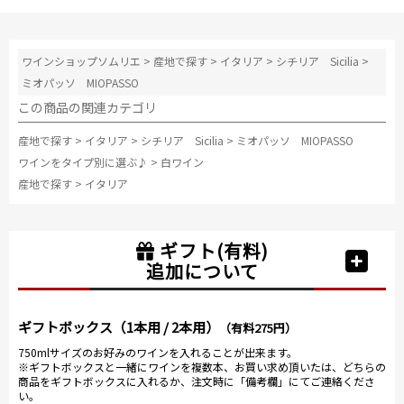
ワインショップソムリエ
>
産地で探す
>
イタリア
>
シチリア Sicilia
>
ミオパッソ MIOPASSO
この商品の関連カテゴリ
産地で探す
>
イタリア
>
シチリア Sicilia
>
ミオパッソ MIOPASSO
ワインをタイプ別に選ぶ♪
>
白ワイン
産地で探す
>
イタリア
ギフト(有料)
追加について
ギフトボックス（1本用 / 2本用）
（有料275円）
750mlサイズのお好みのワインを入れることが出来ます。
※ギフトボックスと一緒にワインを複数本、お買い求め頂いたは、どちらの
商品をギフトボックスに入れるか、注文時に「備考欄」にてご連絡くださ
い。