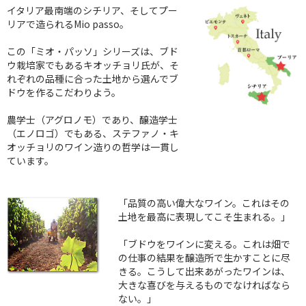
イタリア最南端のシチリア、そしてプー
リアで造られるMio passo。
この「ミオ・パッソ」シリーズは、ブド
ウ栽培家でもあるキオッチョリ氏が、そ
れぞれの品種に合った土地から選んでブ
ドウを作るこだわりよう。
農学士（アグロノモ）であり、醸造学士
（エノロゴ）でもある、ステファノ・キ
オッチョリのワイン造りの哲学は一貫し
ています。
「品質の高い偉大なワイン。これはその
土地を最高に表現してこそ生まれる。」
「ブドウをワインに変える。これは畑で
の仕事の結果を醸造所で生かすことに尽
きる。こうして出来あがったワインは、
大きな喜びを与えるものでなければなら
ない。」