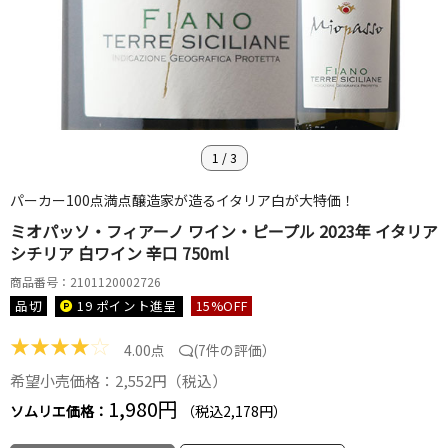
1
/
3
パーカー100点満点醸造家が造るイタリア白が大特価！
ミオパッソ・フィアーノ ワイン・ピープル 2023年 イタリア
シチリア 白ワイン 辛口 750ml
商品番号：2101120002726
品切
19 ポイント
進呈
15
%OFF
★
★
★
★
☆
4.00点
(
7件の評価
）
希望小売価格：2,552円（税込）
1,980円
ソムリエ価格：
（税込2,178円）