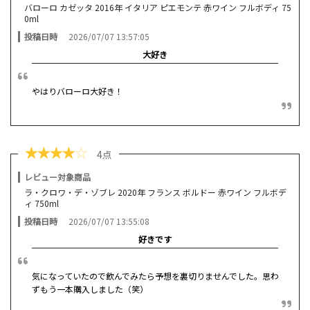
バローロ カゼッタ 2016年 イタリア ピエモンテ 赤ワイン フルボディ 75
0ml
投稿日時
2026/07/07 13:57:05
大好き
やはりバローロ大好き！
★
★
★
★
☆
4点
レビュー対象商品
ラ・クロワ・デ・ゾブレ 2020年 フランス ボルドー 赤ワイン フルボデ
ィ 750ml
投稿日時
2026/07/07 13:55:08
好きです
気になっていたので飲んでみたら予想を裏切りませんでした。思わ
ずもう一本購入しました（笑）