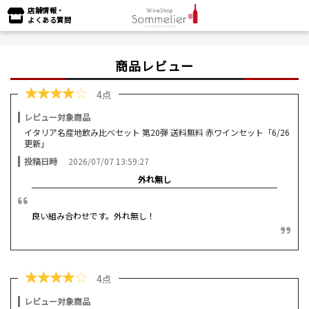
店舗情報・
よくある質問
商品レビュー
★
★
★
★
☆
4点
レビュー対象商品
イタリア名産地飲み比べセット 第20弾 送料無料 赤ワインセット「6/26
更新」
投稿日時
2026/07/07 13:59:27
外れ無し
良い組み合わせです。外れ無し！
★
★
★
★
☆
4点
レビュー対象商品