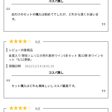
コスパ良し
白だけのセットの購入は初めてでしたが、どれから頂くか迷いま
す。
★
★
★
★
☆
4点
レビュー対象商品
金賞入り 現役ソムリエの売れ筋赤ワイン5本セット 第32弾 赤ワインセ
ット「6/22更新」
投稿日時
2022/12/14 18:01:10
コスパ良し
セット購入はどれも美味しいしコスパ最高です。
★
★
★
★
☆
4点