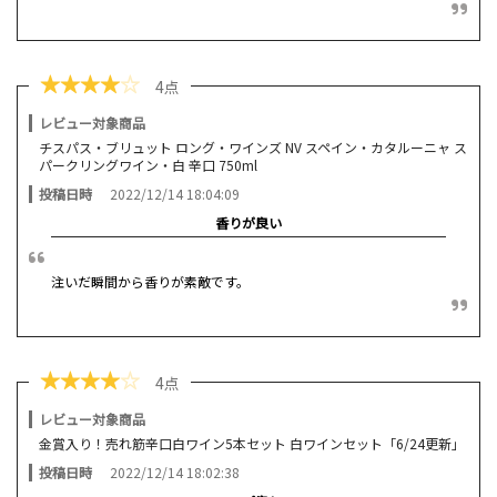
★
★
★
★
☆
4点
レビュー対象商品
チスパス・ブリュット ロング・ワインズ NV スペイン・カタルーニャ ス
パークリングワイン・白 辛口 750ml
投稿日時
2022/12/14 18:04:09
香りが良い
注いだ瞬間から香りが素敵です。
★
★
★
★
☆
4点
レビュー対象商品
金賞入り！売れ筋辛口白ワイン5本セット 白ワインセット「6/24更新」
投稿日時
2022/12/14 18:02:38