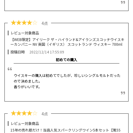
★
★
★
★
☆
4点
レビュー対象商品
【WEB限定】アイリーク ザ・ハイランド&アイランズスコッチウイスキ
ーカンパニー NV 英国（イギリス） スコットランド ウィスキー 700ml
投稿日時
2022/12/14 17:55:09
初めての購入
ウイスキーの購入は初めてでしたが、珍しいシングルモルトだった
ので決めました。
香りがいいです。
★
★
★
★
☆
4点
レビュー対象商品
15年の売れ筋だけ！当店人気スパークリングワイン5本セット【第55