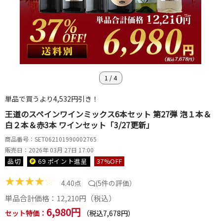
1
/
4
単品で買うより4,532円引き！
王道のスペインワインミックス6本セット 第27弾 泡１本＆
白２本＆赤3本 ワインセット「3/27更新」
商品番号：SET062101990002765
販売日：2026年 03月 27日 17:00
品切
69 ポイント
進呈
37
%OFF
★
★
★
★
☆
4.40点
(
5件の評価
）
単品合計価格：
12,210
円（税込）
6,980円
セット特価：
（税込7,678円）