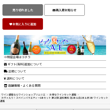
売り切れました
再入荷お知らせ
お気に入りに追加
⇒特設会場はコチラ
ギフト(有料)追加について
出荷について
送料について
店舗情報・よくある質問
ワイン通販ならワインショップソムリエ
>
お得なワインセット通販
>
カヴァ入り！スペインバラエティー6本セット 第21弾 送料無料 泡2本＆白1本＆赤3本 ワインセット
通販