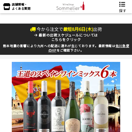
店舗情報・
よくある質問
探す
今から注文で
最短
8
月
6
日(
木
)
出荷
最新の出荷スケジュールについては
こちらをクリック
熊本地震の影響により九州への配送に遅れが生じております。最新情報は
佐川急便
のHP
をご確認下さい。