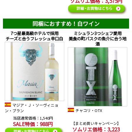
ソムリエ価格：3,575円
同梱におすすめ！白ワイン
7つ星最高級ホテルで採用
ミシュラン3つシェフ愛用
チーズと合うフレッシュ辛口白
美食の町バスクの魚介に合う地
酒
マジア・Ｊ・ソーヴィニョ
チャコリ・OTX
ン・ブラン
当店通常価格：1,540円
SALE特価：988円
【まとめ買いキャンペーン】
ソムリエ価格：3,223