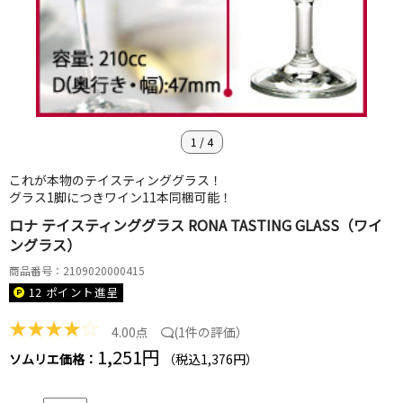
1
/
4
これが本物のテイスティンググラス！
グラス1脚につきワイン11本同梱可能！
ロナ テイスティンググラス RONA TASTING GLASS（ワイ
ングラス）
商品番号：2109020000415
12 ポイント
進呈
★
★
★
★
☆
4.00点
(
1件の評価
）
1,251円
ソムリエ価格：
（税込1,376円）