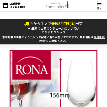
店舗情報・
よくある質問
探す
今から注文で
最短
8
月
7
日(
金
)
出荷
最新の出荷スケジュールについては
こちらをクリック
熊本地震の影響により九州への配送に遅れが生じております。最新情報は
佐川急便
のHP
をご確認下さい。