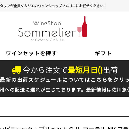
タッフが全員ソムリエのワインショップソムリエにお任せください！
ワインセットを探す
ギフト
今から注文で
最短
月
日(
)
出荷
最新の出荷スケジュールについては
こちらをクリ
州への配送に遅れが生じております。最新情報は
佐川急