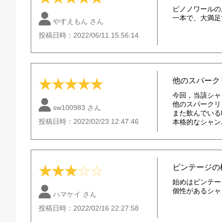
ピノノワールの
一本で、大満足
やすえもん さん
投稿日時：2022/06/11 15:56:14
他のスパーク
★
★
★
★
★
今回，当該シャ
他のスパークリ
sw100983 さん
また飲んでいる
投稿日時：2022/02/23 12:47:46
本格的なシャン
ビンテージの
★
★
★
☆
☆
始めはビンテー
個性があるシャ
ハマケイ さん
投稿日時：2022/02/16 22:27:58