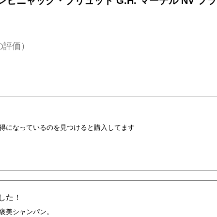
ピニャック・ブリュット G.H. マーテル NV フ
件の評価）
得になっているのを見つけると購入してます
した！
褒美シャンパン。