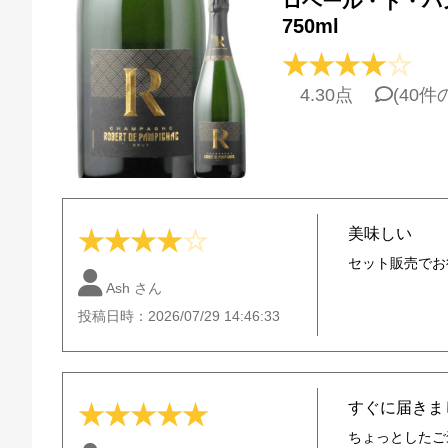
ロベール・ド・パン
750ml
★
★
★
★
☆
4.30点
(40
美味しい
★
★
★
★
☆
セット販売でお
Ash さん
投稿日時：2026/07/29 14:46:33
すぐに届きま
★
★
★
★
★
ちょっとしたご