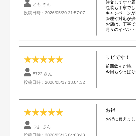
注文してすぐ届
とも さん
包装も丁寧でし
投稿日時：2026/05/20 21:57:07
キャンペーンが
管理や対応が残
お店は、丁寧で
月々のイベント
リピです！
★
★
★
★
★
前回飲んだ時、
今回もやっぱり
E722 さん
投稿日時：2026/05/17 13:04:32
お得
★
★
★
★
★
お得に買えまし
つよ さん
投稿日時：2026/05/15 04:03:43