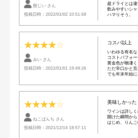
超ドライとは違
髭じい さん
飲みやすいシャ
投稿日時：2022/01/02 10:51:58
ハマりそう。
コスパ以上
★
★
★
★
☆
いわゆる有名な
コストパフォー
みい さん
黄金色が物凄く
投稿日時：2022/01/01 19:49:26
ただ辛口かと言
でも年末年始に
美味しかった
★
★
★
★
☆
ワインは詳しく
開けた瞬間から
ねこぱんち さん
はじめ、りんご
投稿日時：2021/12/14 18:57:11