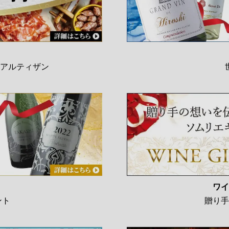
アルティザン
ワイ
ント
贈り手