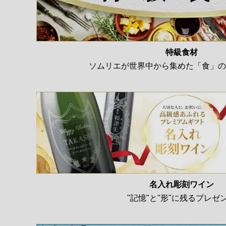
特級食材
ソムリエが世界中から集めた「食」の
名入れ彫刻ワイン
"記憶"と"形"に残るプレゼ