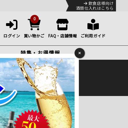
飲食店様向け
酒類仕入れはこちら
0
ログイン
買い物かご
FAQ・店舗情報
ご利用ガイド
特集・お得情報
×
ック
便のHP
をご確認下さい。