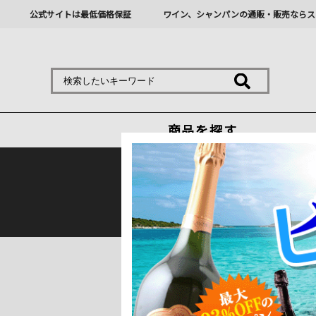
公式サイトは最低価格保証
ワイン、シャンパンの通販・販売ならス
商品を探す
熊本地震の影響により九
トップ
＞
産地で探す
＞
ブラジル
1 ～ 2 件目を表示しています。（全
並べ替え
在庫切