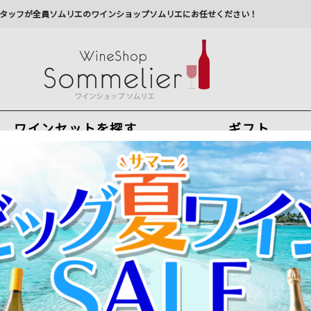
タッフが全員ソムリエのワインショップソムリエにお任せください！
ワインセットを探す
ギフト
今から注文で
最短
8
月
7
日(
金
)
出荷
最新の出荷スケジュールについては
こちらをクリ
州への配送に遅れが生じております。最新情報は
佐川急
2件）
れを除く