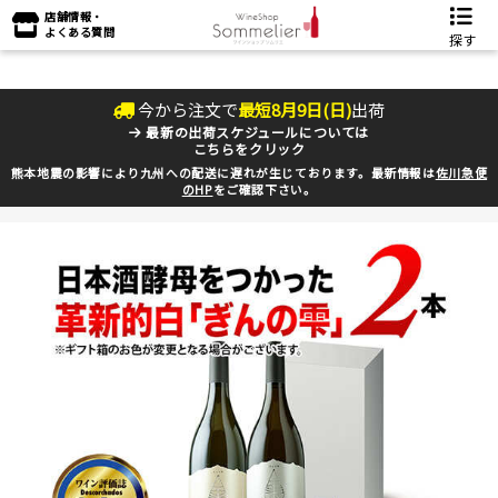
店舗情報・
よくある質問
探す
今から注文で
最短
8
月
9
日(
日
)
出荷
最新の出荷スケジュールについては
こちらをクリック
熊本地震の影響により九州への配送に遅れが生じております。最新情報は
佐川急便
のHP
をご確認下さい。