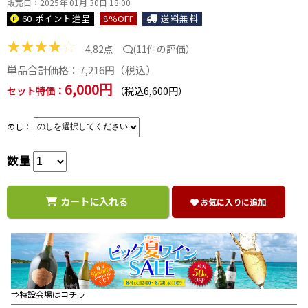
販売日：2025年 01月 30日 18:00
60 ポイント
進呈
8
%OFF
送料無料
★
★
★
★
☆
4.82点
(
11件の評価
）
単品合計価格：
7,216
円（税込）
6,000円
セット特価：
（税込6,600円）
のし：
数量
カートに入れる
お気に入りに追加
⇒特設会場はコチラ