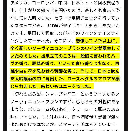
アメリカ、ヨーロッパ、中国、日本・・・と回る旅程の
中、仕上がりの知らせを聞いたのは、奇しくも東京へ滞
在していた時でした。セラーで定期チェックを行ってい
たスタッフから、「発酵が完了した」と知らせを受けた
のです。帰国して興奮しながらそのワインをテイスティ
ングしたマーティ氏。そこには、
想像していた以上に、
全く新しいソーヴィニョン・ブランのワインが誕生して
いたのでした。出来立てのころは一般的に言われるハー
ブの香り、夏草の香り、といった青い香りは少なく、白
桃や白い花を思わせる芳醇な香り、そして、日本で飲ん
だ大吟醸酒の中に見出した、ローズペダルのアロマが感
じられました。味わいもユニークでした。
「切れのある酸、シャープな辛口」というワインが多い
ソーヴィニョン・ブランですが、むしろその対極にある
ような、ボリューム感のある、クリーミーで厚みのある
味わいでした。この味わいは、日本酒酵母の影響が強く
出たおかげではないか、とマーティ氏は考えています。