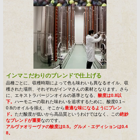
インマこだわりのブレンドで仕上げる
品種ごとに、収穫時期によって色も味わいも異なるオイル、収
穫された場所、それぞれがインマさんの素材となります。さら
に、エキストラバージンオイルの基準となる、
酸度は0.8以
下。
ハーモニーの取れた味わいを追求するために、酸度0.1～
0.8のオイルを揃え、そこから
最適な味になるようにブレン
ド。
ただ酸度が低いから高品質というわけではなく、この
絶妙
なブレンドが重要
なのです。
アルヴァオリーヴァの酸度は0.5。グルメ・エディションは0.4
8。