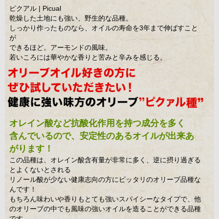
ピクアル | Picual
乾燥した土地にも強い、野生的な品種。
しっかり作ったものなら、オイルの寿命を3年まで伸ばすこと
が
できるほど。アーモンドの風味。
若いころには華やかな香りと苦みと辛みを感じる。
オレイン酸など抗酸化作用を持つ成分を多く
含んでいるので、安定性のあるオイルが出来あ
がります！
この品種は、オレイン酸含有量が非常に多く、逆に摂り過ぎる
とよくないとされる
リノール酸が少ない健康志向の方にピッタリのオリーブ品種な
んです！
もちろん味わいや香りもとても強いスパイシーなタイプで、他
のオリーブの中でも風味の強いオイルを造ることができる品種
です。