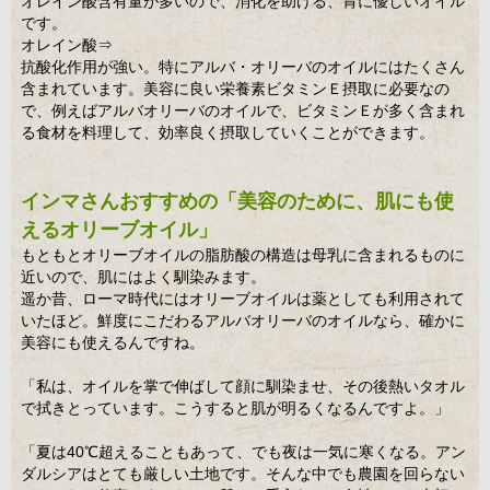
オレイン酸含有量が多いので、消化を助ける、胃に優しいオイル
です。
オレイン酸⇒
抗酸化作用が強い。特にアルバ・オリーバのオイルにはたくさん
含まれています。美容に良い栄養素ビタミンＥ摂取に必要なの
で、例えばアルバオリーバのオイルで、ビタミンＥが多く含まれ
る食材を料理して、効率良く摂取していくことができます。
インマさんおすすめの「美容のために、肌にも使
えるオリーブオイル」
もともとオリーブオイルの脂肪酸の構造は母乳に含まれるものに
近いので、肌にはよく馴染みます。
遥か昔、ローマ時代にはオリーブオイルは薬としても利用されて
いたほど。鮮度にこだわるアルバオリーバのオイルなら、確かに
美容にも使えるんですね。
「私は、オイルを掌で伸ばして顔に馴染ませ、その後熱いタオル
で拭きとっています。こうすると肌が明るくなるんですよ。」
「夏は40℃超えることもあって、でも夜は一気に寒くなる。アン
ダルシアはとても厳しい土地です。そんな中でも農園を回らない