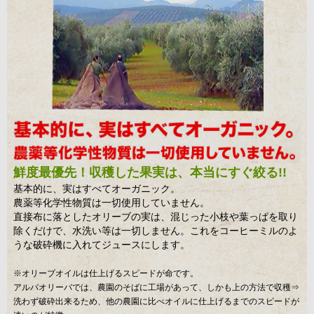
鮮度最優先！収穫した果実は、本当にすぐ絞る!!
基本的に、実はすべてオーガニック。
農薬等化学性物質は一切使用していません。
直接布に落としたオリーブの実は、混じった小枝や葉っぱを取り
除くだけで、水洗い等は一切しません。これをコーヒーミルのよ
うな破砕機に入れてジュースにします。
※オリーブオイルは仕上げるスピードが命です。
アルバオリーバでは、農園のそばに工場があって、しかも上の方法で収穫⇒
洗わず破砕出来るため、他の農園に比べオイルに仕上げるまでのスピードが