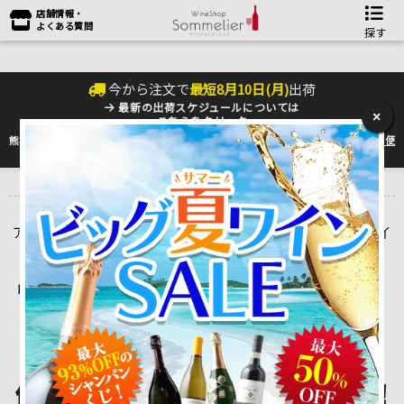
店舗情報・
よくある質問
探す
今から注文で
最短
8
月
10
日(
月
)
出荷
最新の出荷スケジュールについては
×
こちらをクリック
熊本地震の影響により九州への配送に遅れが生じております。最新情報は
佐川急便
のHP
をご確認下さい。
トップ
＞
こだわりの食品
＞
オリーブオイル
Alva Oliva
アルヴァ・オリーヴァ エクストラ・バージン・オリーブオイ
ル通販