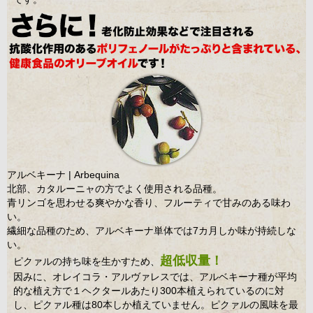
アルベキーナ | Arbequina
北部、カタルーニャの方でよく使用される品種。
青リンゴを思わせる爽やかな香り、フルーティで甘みのある味わ
い。
繊細な品種のため、アルベキーナ単体では7カ月しか味が持続しな
い。
超低収量！
ピクァルの持ち味を生かすため、
因みに、オレイコラ・アルヴァレスでは、アルベキーナ種が平均
的な植え方で１ヘクタールあたり300本植えられているのに対
し、ピクァル種は80本しか植えていません。ピクァルの風味を最