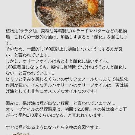
植物油(サラダ油、菜種油等精製油)やラードやバターなどの植物
脂、これらの一般的な油は、加熱しすぎると「酸化」を起こしま
す。
そのため、一般的に160度以上に加熱しないようにする方が良
い、と言われています。
しかし、オリーブオイルはもともと酸化に強いオイル。
180度程度になっても、極端に長時間でなければほとんど酸化し
ない、と言われています。
ピリッと辛みを感じるくらいのポリフェノールたっぷりで抗酸化
作用が強い、そんなアルバオリーバのオリーブオイルは、実は揚
げ油としても非常にオススメなオイルなのです!!
因みに、揚げ油は煙が出ない程度、と言われていますが…
オリーブオイルの発煙温度は、初回で210度、その後は徐々に下
がって平均170度くらいになる、と言われています。
すぐに煙が出るようになったら交換の合図ですよ。