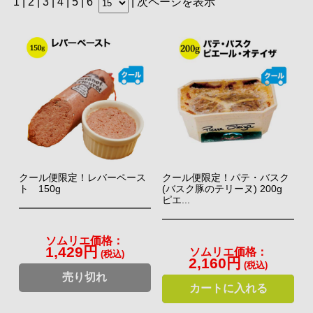
1 |
2
|
3
|
4
|
5
|
6
|
次ページを表示
⇒ CAMPCANS 864円（税込）
fromイタリア！酔っ払いチーズ！
1887年イタリア・ヴェネト生まれのフィオール・ディ・マー
ゾのチーズ。ブドウの搾りかすに約一ヶ月漬け込んでおり、生
クール便限定！レバーペース
クール便限定！パテ・バスク
地にしっかりとした風味が染み込みます。その濃厚な味わい、
ト 150g
(バスク豚のテリーヌ) 200g
フルーティな後味にワインがすすみます。
ピエ...
世界で愛される、定番「イワシの缶詰」
⇒ チーズ一覧 540円（税込）～
ソムリエ価格：
骨まで柔らかく、旨味たっぷりの缶詰イワシ。安価で栄養価が
1,429円
ソムリエ価格：
(税込)
高く、そのままでも調理してもイワシのうまみが感じられま
2,160円
(税込)
す。保存期間も長いので家庭に常備しておくと、晩酌のお供と
売り切れ
カートに入れる
して、料理の食材として重宝します。