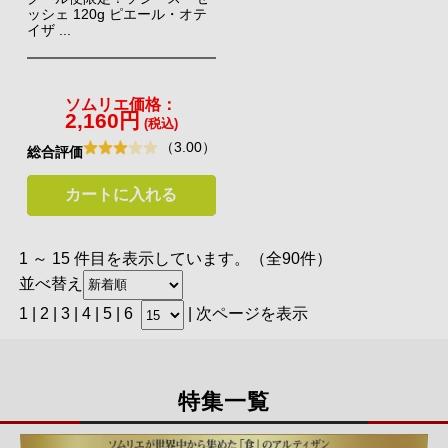
ッシェ 120g ピエール・オテ
テやキャビアまで。
イザ ...
前菜からメイン料理、デザートまですべて揃います。ワインに
合うものばかりを集めているので、色々組み合わせて試してみ
てくださいね！
ソムリエ価格：
2,160円
(税込)
（3.00）
総合評価
カートに入れる
1 ～ 15 件目を表示しています。（全90件）
並べ替え
1 |
2
|
3
|
4
|
5
|
6
|
次ページを表示
特集一覧