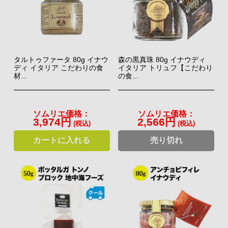
イタリア北東、アルプスとアドリア海の間にあるトレビーゾ
（TREVISO）の まばゆい環境の中で情熱と忍耐を注ぎながら
このコーナーで紹介した食材は、どれも賞味期限が長く常温で
育てたチョウザメの卵を使用。愛好家好みの本格派フレッシュ
保存できるので、いざという時のもう一品や、保存食としても
キャビアとして高い評価を受けています。
置いておけますよ。ソムリエのおすすめは、
「グランピングワ
タルトゥファータ 80g イナウ
森の黒真珠 80g イナウディ
ディ イタリア こだわりの食
イタリア トリュフ【こだわり
インズ」
とのマリアージュ！是非、ワインと合わせてアウトド
⇒ キャビア・ジャベリ商品一覧 5,184円（税
材...
の食...
アで試してみてくださいね。
込）～
ソムリエ価格：
ソムリエ価格：
3,974円
2,566円
(税込)
(税込)
カートに入れる
売り切れ