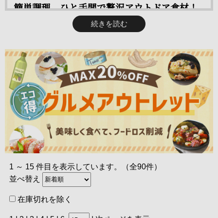
簡単調理。ひと手間で贅沢アウトドア食材！
fromスペイン！深い味わいの白カビサラミ
賞味期限の長い缶詰、ドライフードを中心に、ソムリエが「ワ
続きを読む
スペイン”プロダクト・オブ・ザ・イヤー”に 3年連続で選出！
インに合う」をテーマに厳選しました。キャンプやBBQ、ご
表面が白カビに覆われているので、「これって食べられる
自宅のお庭やベランダでちょっとアウトドア気分を味わいたい
の？」と思う方もいるはず。味わうとこれが絶品！程よい硬
ときにもお勧めです。
さ、マイルドな香り、ジューシーでふくよかな味わいが特徴で
す。
⇒ ロンガニーザ・トラディショナル エスプー
ニャ サラミ 1,058円（税込）
キャンプで食べたいグルメ缶 CAMPCANS
「CAMPCANS キャンプカン」は牛肉のプロ”知床牛生産者・
1 ～ 15 件目を表示しています。（全90件）
カネダイ大橋牧場・大橋遼太”とプロキャンパーが共同開発し
並べ替え
たグルメな缶詰ブランドです。 北海道産黒毛和牛「知床牛」
在庫切れを除く
⇒マリアージュ・デリのお買い物はこちらから！
の美味しさを、缶の中へぎゅっと詰め込みました。