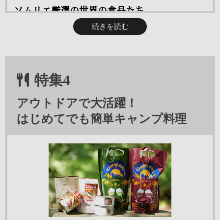
ソムリエ厳選の世界の食品たち
JSA認定ソムリエがワインに合う食品を世界中から探し、その
続きを読む
前菜・メイン料理からデザートまで！
舌で実際に味を試し選定をしています。
「柿フロマージュ」は、燻蒸したセミドライの柿を丸々１つ使
クセになる！やみつきナッツ！
い、中に濃厚なクリームチーズが入ってます。しっとりした食
食感・風味・健康面から、アーモンド、カシューナッツ、ピー
特集4
感と上品な甘みで前菜にもデザートにもおすすめの逸品です。
ナッツ、ジャイアントコーン、4種の異なるナッツをセレク
クラッカーに乗せれば、パーティーのフィンガーフードとして
ト。そして失敗を重ねて作り上げたワインに合う秘伝の「やみ
アウトドアで大活躍！
も使えます。
つきスパイス」を絡ませた、Mix Nuts Otsumami「無限ナッ
はじめてでも簡単キャンプ料理
ツ」。
⇒ 柿フロマージュ 429円（税込）
⇒ 無限ナッツ商品一覧 226円（税込）
マリアージュデリ・シリーズは、2020年の販売開始以来、テ
レビやメディア、SNSでも多く紹介されている、ワインラヴァ
どちらも根強い人気のおつまみスナックシリーズ！無限ナッツ
ーに人気のおつまみで、今や20種類を超える料理が揃ってい
は、衝撃的な新味が続々登場しています。私のお勧めは、「無
ます。
限ナッツ・スパイシーカカオ味」！骨格のしっかりしたフルボ
自分好みのおつまみを探してみてくださいね！
ディの赤ワインと相性抜群ですよ。