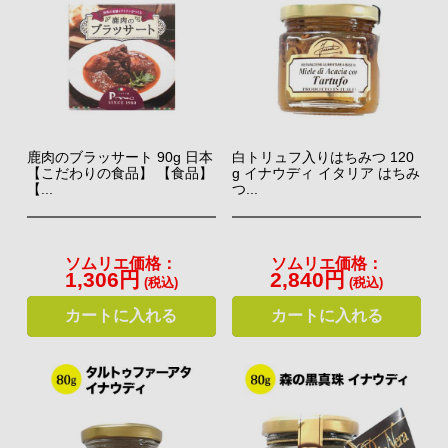
味わいです。屋外でもスキレットひとつあれば、簡単に調理が
タドーラ」がこだわりのブレンドで仕上げるエクストラ・ヴァ
できます。
ージン・オリーブオイル。
⇒ オーガニック・リゾット商品一覧 918円
⇒ アルヴァ・オリーヴァ商品一覧 1,080円
（税込）
（税込）～
鹿肉のブラッサート 90g 日本
白トリュフ入りはちみつ 120
【こだわりの食品】 【食品】
g イナウディ イタリア はちみ
【...
つ...
フランス産AOPのチーズクラッカーセット
ソムリエ価格：
ソムリエ価格：
1,306円
2,840円
(税込)
(税込)
ワッフルのスペシャリスト「パティスリー・デ・フランダー
カートに入れる
カートに入れる
ス」監修。 フランス国内の厳選されたチーズをたっぷり使用
してつくられた、こだわりのクラッカー。 アペリティフにも
お酒のオツマミにも最適です。
⇒ フランス産AOPのチーズクラッカーセッ
ト 1,458円（税込）
“黒いダイヤ”と呼ばれる世界三大珍味