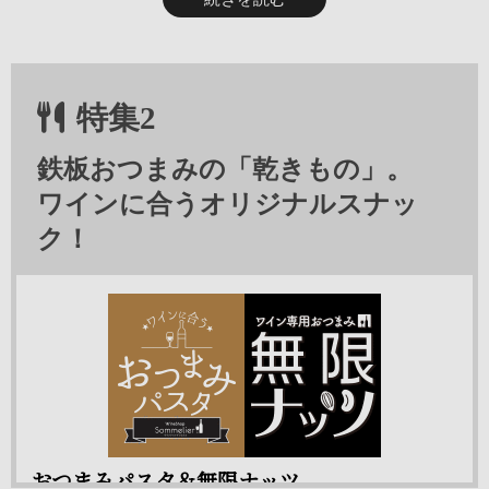
難しい調理は不要、なのにお店のような本格的な味なのが人気
のポイント！
特集2
鉄板おつまみの「乾きもの」。
ワインに合うオリジナルスナッ
ク！
盛り付けだけで、見た目にも美味しい！
「松阪豚のパテドカンパーニュ 三浦野菜のピクルス添え」
は、レストランのシェフが一つ一つを手作りしている自信作。
パテだけでなく、ピクルスもついているので、ボリュームも抜
群なのが嬉しいポイント。突然の来客でも安心、盛り付けだけ
で食卓が華やぎます。
⇒ 松阪豚のパテドカンパーニュ 三浦野菜のピ
おつまみパスタ＆無限ナッツ
クルス添え 972円（税込）