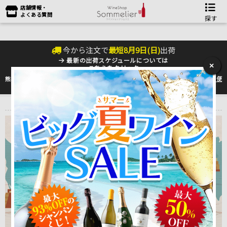
店舗情報・
よくある質問
探す
今から注文で
最短
8
月
9
日(
日
)
出荷
最新の出荷スケジュールについては
×
こちらをクリック
熊本地震の影響により九州への配送に遅れが生じております。最新情報は
佐川急便
のHP
をご確認下さい。
トップ
＞
こだわりの食品