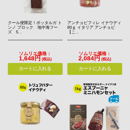
クール便限定！ボッタルガ ト
アンチョビフィレ イナウディ
ンノ ブロック 地中海フー
80ｇ イタリア アンチョビ
ズ 5...
【こ...
ブルターニュ生まれのNo.1パテ！
1907年にパテの本場フランスの中でも、豚肉の産地として名
高いブルターニュ地方に設立されたエナフ。豚肉加工品以外に
ソムリエ価格：
ソムリエ価格：
1,648円
2,084円
も、家鴨などフランスらしい素材を伝統的なレシピで仕上げた
(税込)
(税込)
テリーヌ、ムースがラインナップされています。
カートに入れる
カートに入れる
⇒ エナフ商品一覧 756円（税込）～