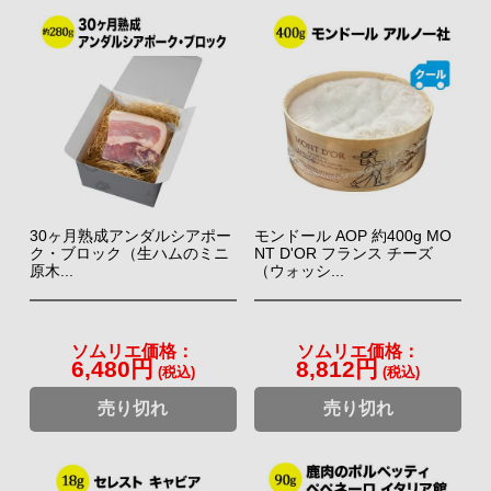
⇒ リゴ商品一覧 140円（税込）～
30ヶ月熟成アンダルシアポー
モンドール AOP 約400g MO
ク・ブロック（生ハムのミニ
NT D'OR フランス チーズ
原木...
（ウォッシ...
こんにゃくBAR
fromフランス！人気の石臼挽きマスタード
日本の伝統食「こんにゃく」がおしゃれなバールの料理になり
1840年にワインの産地として名高いブルゴーニュ地方で創業
ました。 ご飯のおかずとして、ビールやワインのおつまみと
ソムリエ価格：
ソムリエ価格：
したファロ。ファロマスタードは、厳選した原料を使い、伝統
6,480円
8,812円
しても美味しい。 ちょっと贅沢なのに、こんにゃくなので罪
(税込)
(税込)
的な石臼挽き製法を使用しています。世界の三ツ星レストラン
悪感がない… そんなおつまみ缶詰です。
売り切れ
売り切れ
のシェフにからの信頼も厚い、マスタードです。
⇒ こんにゃくBAR商品一覧 756円（税込）
⇒ ファロ・マスタード商品一覧 388円（税
～
込）～