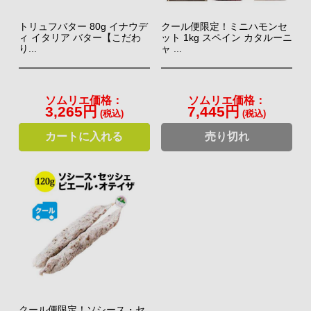
トリュフバター 80g イナウデ
クール便限定！ミニハモンセ
ィ イタリア バター【こだわ
ット 1kg スペイン カタルーニ
り...
ャ ...
ソムリエ価格：
ソムリエ価格：
3,265円
7,445円
(税込)
(税込)
“パン百名店”3年連続受賞のパン！
カートに入れる
売り切れ
オールスクラッチ製法にこだわり、自家製天然酵母を使用し、
低温長時間発酵で仕上げた、水分量の多い「ハード系」のパン
が特徴的。朝から行列の絶えない六本木の人気店の美味しいパ
ンが通販でお取り寄せできます。
⇒ ラトリエ・デュ・パン商品一覧 2,000円
（税込）～
スタンダードなワインのおつまみであるチーズから、パンやパ
クール便限定！ソシース・セ