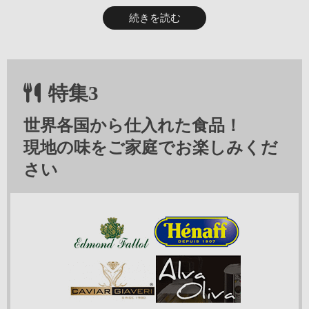
「ワイン専用おつまみ」として、大人気のスナック食品！一般
続きを読む
家庭だけでなく、ワインバーやレストランでも取り扱われるプ
ロ御用達のおつまみです。
特集3
レンジで1分！温める一品料理！
世界各国から仕入れた食品！
「ガリシア産たこ＆スモークモッツァレラのアヒージョ」は、
現地の味をご家庭でお楽しみくだ
付属のトレーに入れて加熱できるので、洗い物も増えずに気楽
に一品料理が楽しめます。アンチョビ、トマト、ハーブ、ガー
さい
カリ！サク！食感が楽しいパスタスナック
リックのうまみが溶け込んでいて、封を開けると豊かな香りが
食欲をそそります。
パスタの本場イタリアで、パスタ料理に必ず用いられる「デュ
ラムセモリナ」を使用。多くのワインラヴァ―の方々からの声
⇒ ガリシア産たこ＆スモークモッツァレラの
を参考に、ワインにぴったり合うこだわりのスパイスで、贅沢
アヒージョ 972円（税込）
なパスタスナックに仕上げました。
⇒ おつまみパスタ商品一覧 226円（税込）