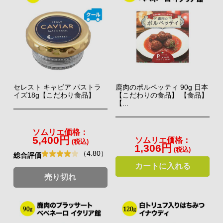
セレスト キャビア パストラ
鹿肉のポルペッティ 90g 日本
イズ18g【こだわり食品】
【こだわりの食品】 【食品】
【...
ソムリエ価格：
5,400円
ソムリエ価格：
(税込)
1,306円
(税込)
（4.80）
総合評価
カートに入れる
煮るだけ調理のオーガニック・リゾット
売り切れ
ソル・レオーネ社のビオ（オーガニック）シリーズ。食材本来
王室御用達のEXVオリーブオイル！
のおいしさと栄養を損なわないように古くから伝わる製法で、
実は全てオーガニック、農薬等化学性物質は一切不使用。スペ
丁寧に作られたプレミアムリゾット。煮るだけ簡単、本格的な
イン・アンダルシアで自身の農園を持つ、オリーブ鑑定士「カ