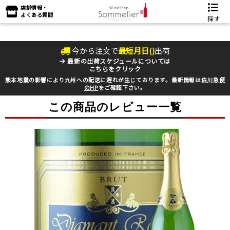
店舗情報・
よくある質問
探す
今から注文で
最短
月
日(
)
出荷
最新の出荷スケジュールについては
こちらをクリック
熊本地震の影響により九州への配送に遅れが生じております。最新情報は
佐川急便
のHP
をご確認下さい。
この商品のレビュー一覧