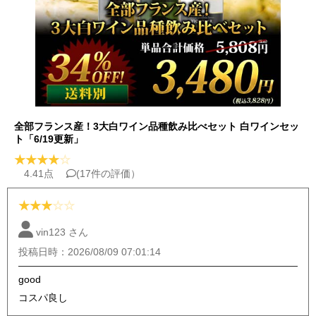
全部フランス産！3大白ワイン品種飲み比べセット 白ワインセッ
ト「6/19更新」
★
★
★
★
☆
4.41点
(17件の評価）
★
★
★
☆
☆
vin123 さん
投稿日時：2026/08/09 07:01:14
good
コスパ良し