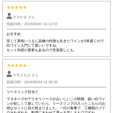
★
★
★
★
★
ささかま さん
投稿日時：2024/06/01 16:12:03
おすすめ
安くて美味いうえに品種の特徴も生きたワインが3本届くので
白ワイン入門に丁度いいですね。
セット内容の更新もあるので安旨探しにも。
★
★
★
★
★
やすえもん さん
投稿日時：2024/05/04 15:38:20
リースリング目当て
マヨネーズやアリオリソースがおいしいこの時期、鋭い白ワイ
ンが欲しくて探していたら、リースリングの入ったこちらのお
得なセットに目が留まりました。一日の食事で、三種類のブド
ウそれぞれを、料理にあわせて選べる楽しさも◎ですね。