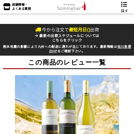
店舗情報・
よくある質問
探す
今から注文で
最短
月
日(
)
出荷
最新の出荷スケジュールについては
こちらをクリック
熊本地震の影響により九州への配送に遅れが生じております。最新情報は
佐川急便
のHP
をご確認下さい。
この商品のレビュー一覧