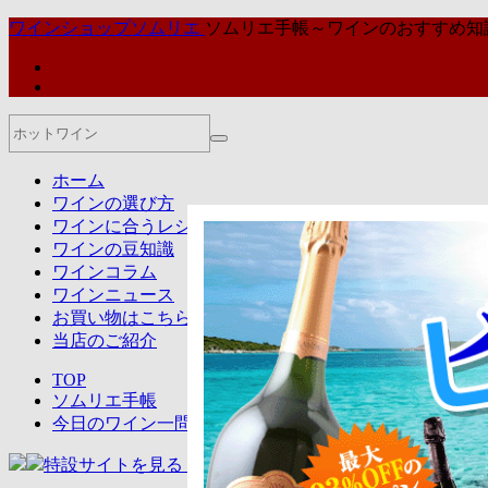
ワインショップソムリエ
ソムリエ手帳～ワインのおすすめ知
ホーム
ワインの選び方
ワインに合うレシピとおつまみ
ワインの豆知識
ワインコラム
ワインニュース
お買い物はこちら
当店のご紹介
TOP
ソムリエ手帳
今日のワイン一問一答
特設サイトを見る ＞