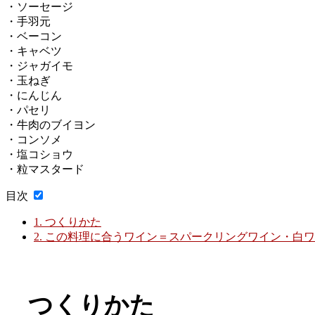
・ソーセージ
・手羽元
・ベーコン
・キャベツ
・ジャガイモ
・玉ねぎ
・にんじん
・パセリ
・牛肉のブイヨン
・コンソメ
・塩コショウ
・粒マスタード
目次
1.
つくりかた
2.
この料理に合うワイン＝スパークリングワイン・白ワ
つくりかた