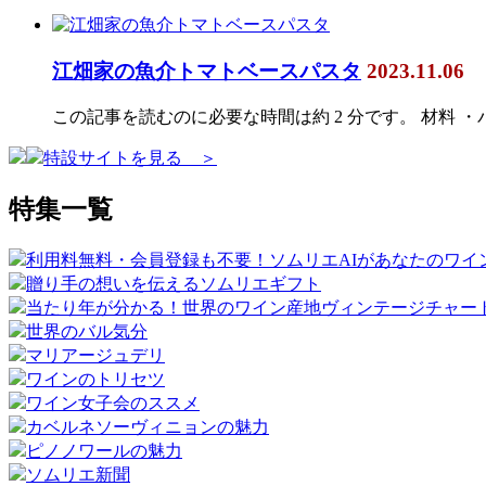
江畑家の魚介トマトベースパスタ
2023.11.06
この記事を読むのに必要な時間は約 2 分です。 材料 ・
特設サイトを見る ＞
特集一覧
利用料無料・会員登録も不要！ソムリエAIがあなたのワイ
贈り手の想いを伝えるソムリエギフト
当たり年が分かる！世界のワイン産地ヴィンテージチャー
世界のバル気分
マリアージュデリ
ワインのトリセツ
ワイン女子会のススメ
カベルネソーヴィニョンの魅力
ピノノワールの魅力
ソムリエ新聞