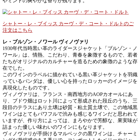
やミントの爽やかな香りが残ります。
シャトー・レ・ブイッス カーヴ・デ・コート・ドルトのご
注文はこちら
レ・ブルゾン・ノワール ヴィノヴァリ
1930年代当時黒い革のライダースジャケット「ブルゾン・ノ
ワール」は、情熱、こだわり、青春を象徴するもので、若者
たちがオリジナルのカルチャーを造るための象徴のような存
在でした。
このワインのラベルに描かれている黒い革ジャケットを羽織
っているパンダは、優しい心を持ったロッカーのイメージを
具現化したものです。
ヴィノヴァリは、フランス・南西地方のAOPカオールにあ
り、ブドウ畑はロット川によって形成された段丘のうち、三
段目のテラスにあり土壌は砂質・粘土質土壌で、この地域黒
ワインはとてもパワフルで渋みも感じるワインだと思われて
いますが、作り方によっては、まろやかで芳醇な、果実味が
詰まった優しい味わいのワインにもなります。
ヴィノヴァリが手掛けるマルベックの黒ワインは、チャーミ