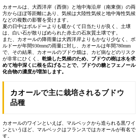
カオールは、大西洋岸（西側）と地中海沿岸（南東側）の両
方からほぼ等距離にあり、気候は大陸性気候と地中海性気候
などの複数の影響を受けます。
夏の日中はボルドーよりも暖かくて日当たりが良く、土壌
は、白い石が散りばめられた赤土の石灰質土壌です。
また、カオールの降雨量は大西洋岸よりもかなり少なく、ボ
ルドーが年間930mmの雨量に対し、カオールは年間780mm
で、その結果、カオールのブドウ畑は、カビ病などのリスク
が非常にひくく、
乾燥した気候のため、ブドウの樹は水を求
めて地中深くに根を広げることで、
ブドウの糖とフェノール
化合物の濃度が増加します。
カオールで主に栽培されるブドウ
品種
カオールのワインといえば、マルベックから造られる黒ワイ
ンというほど、マルベックはフランスではカオールが有名で
す。