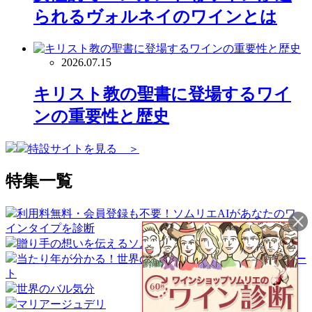
られるヴォルネイのワインとは
2026.07.15
キリスト教の聖書に登場するワイ
ンの重要性と歴史
特設サイトを見る ＞
特集一覧
利用料無料・会員登録も不要！ソムリエAIがあなたのワ
インタイプを診断
贈り手の想いを伝えるソムリエギフト
当たり年が分かる！世界のワイン産地ヴィンテージチャー
ト
世界のバル気分
マリアージュデリ