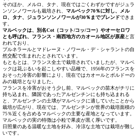
そのほか、メルロ、タナ、現在ではごくわずかですがジュラ
ンソンノワールも栽培され、
マルベック70％に対し、メル
ロ、タナ、ジュランソンノワールが30％までブレンド
できま
す。
マルベックは、別名Cot（コット/コッ/コー）やオーセロワ
とも呼ばれ、
フランス・南西地方のカオール地区が原産
と言
われており、
プルネラールとマドレーヌ・ノワール・デ・シャラントの自
然交配で生まれたとされています。
もともとは、フランス全土で栽培されていましたが、マルベ
ックは花ぶるいを起こしやすい品種で、1956年のフランスを
おそった冷害の影響により、現在ではカオールとボルドーの
みの栽培となりました。
フランスを冷害がおそう少し前、マルベックの苗木がチリに
持ち込まれ、隣国であったアルゼンチンにも持ち込まれる
と、アルゼンチンの土壌がマルベックに適していたことから
栽培が広がり、現在では、アルゼンチンが世界の栽培面積の
75％近くを占めるマルベックの主要な産地となっています。
マルベックの実の特徴は小粒で果皮が黒く厚いです。
日照量のある温暖な土地を好み、冷涼な土地では栽培が難し
いです。