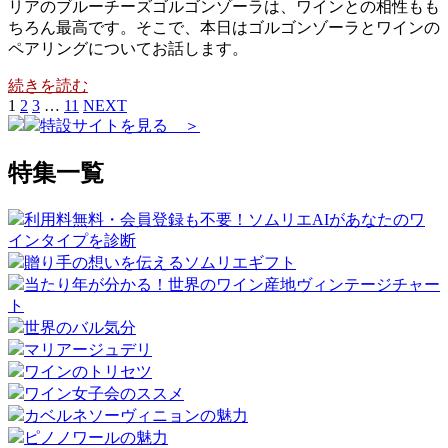
リアのブルーチーズゴルゴンゾーラは、ワインとの相性もも
ちろん最高です。そこで、本日はゴルゴンゾーラとワインの
ペアリングについてお話します。
続きを読む
1
2
3
…
11
NEXT
特設サイトを見る ＞
特集一覧
利用料無料・会員登録も不要！ソムリエAIがあなたのワ
インタイプを診断
贈り手の想いを伝えるソムリエギフト
当たり年が分かる！世界のワイン産地ヴィンテージチャー
ト
世界のバル気分
マリアージュデリ
ワインのトリセツ
ワイン女子会のススメ
カベルネソーヴィニョンの魅力
ピノノワールの魅力