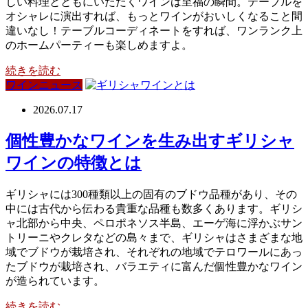
しい料理とともにいただくワインは至福の瞬間。テーブルを
オシャレに演出すれば、もっとワインがおいしくなること間
違いなし！テーブルコーディネートをすれば、ワンランク上
のホームパーティーも楽しめますよ。
続きを読む
ワインニュース
2026.07.17
個性豊かなワインを生み出すギリシャ
ワインの特徴とは
ギリシャには300種類以上の固有のブドウ品種があり、その
中には古代から伝わる貴重な品種も数多くあります。ギリシ
ャ北部から中央、ペロポネソス半島、エーゲ海に浮かぶサン
トリーニやクレタなどの島々まで、ギリシャはさまざまな地
域でブドウが栽培され、それぞれの地域でテロワールにあっ
たブドウが栽培され、バラエティに富んだ個性豊かなワイン
が造られています。
続きを読む