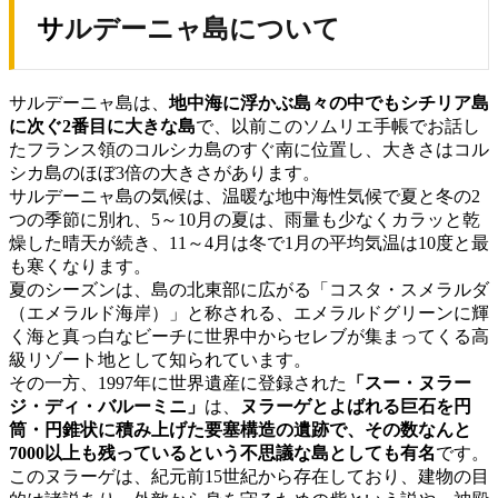
サルデーニャ島について
サルデーニャ島は、
地中海に浮かぶ島々の中でもシチリア島
に次ぐ2番目に大きな島
で、以前このソムリエ手帳でお話し
たフランス領のコルシカ島のすぐ南に位置し、大きさはコル
シカ島のほぼ3倍の大きさがあります。
サルデーニャ島の気候は、温暖な地中海性気候で夏と冬の2
つの季節に別れ、5～10月の夏は、雨量も少なくカラッと乾
燥した晴天が続き、11～4月は冬で1月の平均気温は10度と最
も寒くなります。
夏のシーズンは、島の北東部に広がる「コスタ・スメラルダ
（エメラルド海岸）」と称される、エメラルドグリーンに輝
く海と真っ白なビーチに世界中からセレブが集まってくる高
級リゾート地として知られています。
その一方、1997年に世界遺産に登録された
「スー・ヌラー
ジ・ディ・バルーミニ」
は、
ヌラーゲとよばれる巨石を円
筒・円錐状に積み上げた要塞構造の遺跡で、
その数なんと
7000以上も残っているという不思議な島としても有名
です。
このヌラーゲは、紀元前15世紀から存在しており、建物の目