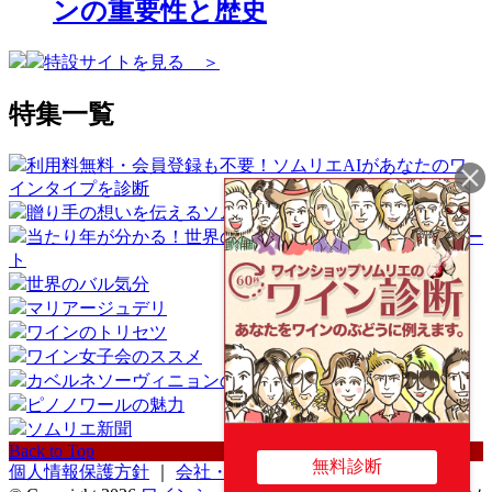
ンの重要性と歴史
特設サイトを見る ＞
特集一覧
利用料無料・会員登録も不要！ソムリエAIがあなたのワ
インタイプを診断
贈り手の想いを伝えるソムリエギフト
当たり年が分かる！世界のワイン産地ヴィンテージチャー
ト
世界のバル気分
マリアージュデリ
ワインのトリセツ
ワイン女子会のススメ
カベルネソーヴィニョンの魅力
ピノノワールの魅力
ソムリエ新聞
Back to Top
無料診断
個人情報保護方針
｜
会社・店舗概要