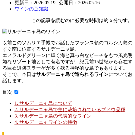
更新日：
2026.05.19
| 公開日：2026.05.16
ワインの豆知識
この記事を読むのに必要な時間は約 6 分です。
以前このソムリエ手帳でお話したフランス領のコルシカ島の
すぐ南に位置するサルデーニャ島。
エメラルドグリーンに輝く海と真っ白なビーチをもつ風光明
媚なリゾート地として有名ですが、紀元前15世紀から存在す
る巨石遺跡ヌラーゲが多く残る神秘的な島でもあります。
そこで、本日は
サルデーニャ島で造られるワイン
についてお
話します。
目次
1.
サルデーニャ島について
2.
サルデーニャ島で主に栽培されているブドウ品種
3.
サルデーニャ島の代表的なワイン
4.
サルデーニャワインの特徴