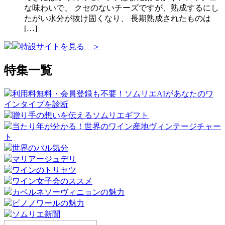
な味わいで、 クセのないチーズですが、熟成するにし
たがい水分が抜け固くなり、 長期熟成されたものは
[…]
特設サイトを見る ＞
特集一覧
利用料無料・会員登録も不要！ソムリエAIがあなたのワ
インタイプを診断
贈り手の想いを伝えるソムリエギフト
当たり年が分かる！世界のワイン産地ヴィンテージチャー
ト
世界のバル気分
マリアージュデリ
ワインのトリセツ
ワイン女子会のススメ
カベルネソーヴィニョンの魅力
ピノノワールの魅力
ソムリエ新聞