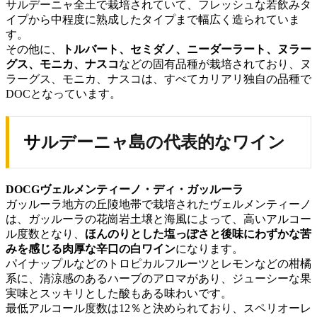
サルデーニャ全土で栽培されていて、フレッシュな若飲みタ
イプから中程度に熟成したタイプまで幅広く造られていま
す。
その他に、
トルバート、セミダノ、ニーダーラート、ヌラー
グス、モニカ、ナスコ
などの固有品種が栽培されており、ヌ
ラーグス、モニカ、ナスコは、すべてカリアリ独自の品種で
DOCとなっています。
サルデーニャ島の代表的なワイン
DOCGヴェルメンティーノ・ディ・ガッルーラ
ガッルーラ地方の丘陵地帯で栽培されたヴェルメンティーノ
は、ガッルーラの花崗岩土壌と海風によって、高いアルコー
ル度数となり、
ほんのりとした塩っぽさと後味にわずかな苦
みを感じる肉厚な辛口の白ワイン
になります。
パイナップルなどのトロピカルフルーツとレモンなどの柑橘
系に、清涼感のあるハーブのアロマがあり、ジューシーな果
実味とスッキリとした酸もある味わいです。
最低アルコール度数は12％と決められており、スペリオーレ