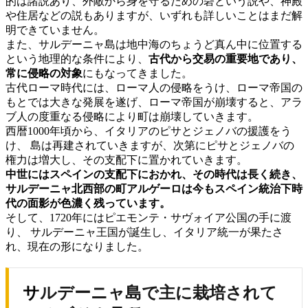
的は諸説あり、外敵から身を守るための砦という説や、神殿
や住居などの説もありますが、いずれも詳しいことはまだ解
明できていません。
また、サルデーニャ島は地中海のちょうど真ん中に位置する
という地理的な条件により、
古代から交易の重要地であり、
常に侵略の対象
にもなってきました。
古代ローマ時代には、ローマ人の侵略をうけ、ローマ帝国の
もとでは大きな発展を遂げ、ローマ帝国が崩壊すると、アラ
ブ人の度重なる侵略により町は崩壊していきます。
西暦1000年頃から、イタリアのピサとジェノバの援護をう
け、 島は再建されていきますが、次第にピサとジェノバの
権力は増大し、その支配下に置かれていきます。
中世にはスペインの支配下におかれ、その時代は長く続き、
サルデーニャ北西部の町アルゲーロは今もスペイン統治下時
代の面影が色濃く残っています。
そして、1720年にはピエモンテ・サヴォイア公国の手に渡
り、 サルデーニャ王国が誕生し、イタリア統一が果たさ
れ、現在の形になりました。
サルデーニャ島で主に栽培されて