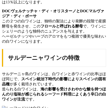
は13％以上になります。
DOCヴェルナッチャ・ディ・オリスターノとDOCマルヴァ
ジア・ディ・ボーサ
この２つの白ワインは、独特の製法により発酵の段階で産膜
酵母を発生させ、この
フロールと呼ばれる酵母
で、ワインに
シェリーのような独特のニュアンスを与えます。
ヘーゼルナッツやハーブのアロマをもつ複雑で優美な味わい
の白ワインになります。
サルデーニャワインの特徴
サルデーニャ島のワインは、白ワインと赤ワインの比率はほ
ぼ同じで、
スペイン統治下時代の影響によりスペインの固有
品種
が多く栽培されています。
造られる白ワインは、
海の影響を受けさわやかな酸を持つほ
んのり塩味が感じられる
シーフード料理によくあう辛口の白
ワインが主流
です。