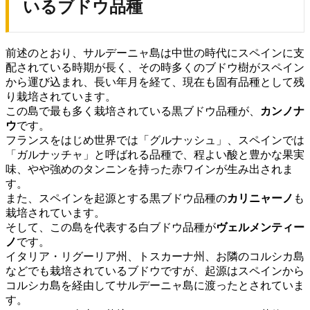
いるブドウ品種
前述のとおり、サルデーニャ島は中世の時代にスペインに支
配されている時期が長く、その時多くのブドウ樹がスペイン
から運び込まれ、長い年月を経て、現在も固有品種として残
り栽培されています。
この島で最も多く栽培されている黒ブドウ品種が、
カンノナ
ウ
です。
フランスをはじめ世界では「グルナッシュ」、スペインでは
「ガルナッチャ」と呼ばれる品種で、程よい酸と豊かな果実
味、やや強めのタンニンを持った赤ワインが生み出されま
す。
また、スペインを起源とする黒ブドウ品種の
カリニャーノ
も
栽培されています。
そして、この島を代表する白ブドウ品種が
ヴェルメンティー
ノ
です。
イタリア・リグーリア州、トスカーナ州、お隣のコルシカ島
などでも栽培されているブドウですが、起源はスペインから
コルシカ島を経由してサルデーニャ島に渡ったとされていま
す。