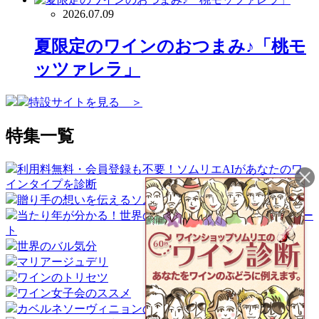
2026.07.09
夏限定のワインのおつまみ♪「桃モ
ッツァレラ」
特設サイトを見る ＞
特集一覧
利用料無料・会員登録も不要！ソムリエAIがあなたのワ
インタイプを診断
贈り手の想いを伝えるソムリエギフト
当たり年が分かる！世界のワイン産地ヴィンテージチャー
ト
世界のバル気分
マリアージュデリ
ワインのトリセツ
ワイン女子会のススメ
カベルネソーヴィニョンの魅力