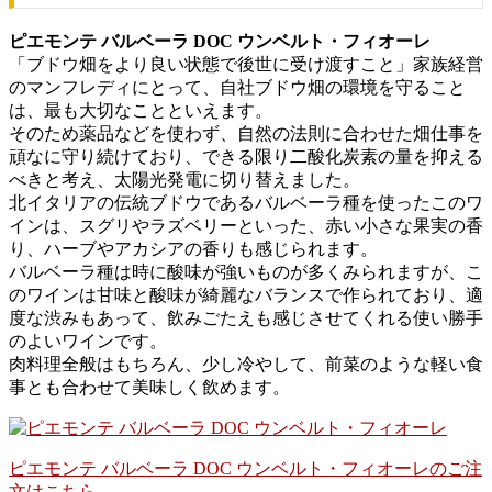
ピエモンテ バルベーラ DOC ウンベルト・フィオーレ
「ブドウ畑をより良い状態で後世に受け渡すこと」家族経営
のマンフレディにとって、自社ブドウ畑の環境を守ること
は、最も大切なことといえます。
そのため薬品などを使わず、自然の法則に合わせた畑仕事を
頑なに守り続けており、できる限り二酸化炭素の量を抑える
べきと考え、太陽光発電に切り替えました。
北イタリアの伝統ブドウであるバルベーラ種を使ったこのワ
インは、スグリやラズベリーといった、赤い小さな果実の香
り、ハーブやアカシアの香りも感じられます。
バルベーラ種は時に酸味が強いものが多くみられますが、こ
のワインは甘味と酸味が綺麗なバランスで作られており、適
度な渋みもあって、飲みごたえも感じさせてくれる使い勝手
のよいワインです。
肉料理全般はもちろん、少し冷やして、前菜のような軽い食
事とも合わせて美味しく飲めます。
ピエモンテ バルベーラ DOC ウンベルト・フィオーレのご注
文はこちら