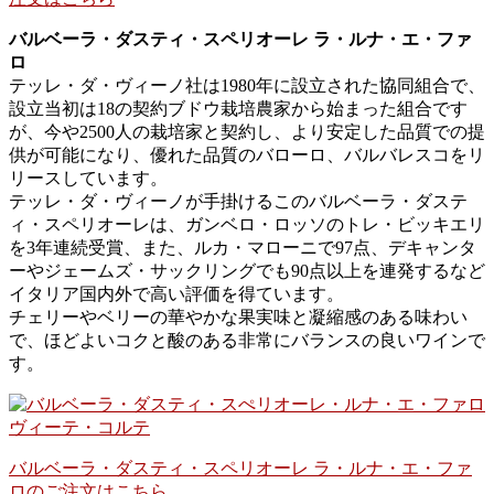
バルベーラ・ダスティ・スペリオーレ ラ・ルナ・エ・ファ
ロ
テッレ・ダ・ヴィーノ社は1980年に設立された協同組合で、
設立当初は18の契約ブドウ栽培農家から始まった組合です
が、今や2500人の栽培家と契約し、より安定した品質での提
供が可能になり、優れた品質のバローロ、バルバレスコをリ
リースしています。
テッレ・ダ・ヴィーノが手掛けるこのバルベーラ・ダステ
ィ・スペリオーレは、ガンベロ・ロッソのトレ・ビッキエリ
を3年連続受賞、また、ルカ・マローニで97点、デキャンタ
ーやジェームズ・サックリングでも90点以上を連発するなど
イタリア国内外で高い評価を得ています。
チェリーやベリーの華やかな果実味と凝縮感のある味わい
で、ほどよいコクと酸のある非常にバランスの良いワインで
す。
バルベーラ・ダスティ・スペリオーレ ラ・ルナ・エ・ファ
ロのご注文はこちら