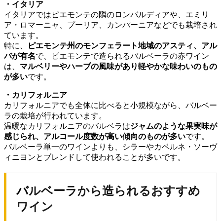
・イタリア
イタリアではピエモンテの隣のロンバルディアや、エミリ
ア・ロマーニャ、プーリア、カンパーニアなどでも栽培され
ています。
特に、
ピエモンテ州のモンフェラート地域のアスティ、アル
バが有名
で、ピエモンテで造られるバルベーラの赤ワイン
は、
マルベリーやハーブの風味があり軽やかな味わいのもの
が多い
です。
・カリフォルニア
カリフォルニアでも全体に比べると小規模ながら、バルベー
ラの栽培が行われています。
温暖なカリフォルニアのバルベラは
ジャムのような果実味が
感じられ、
アルコール度数が高い傾向のものが多い
です。
バルベーラ単一のワインよりも、シラーやカベルネ・ソーヴ
ィニヨンとブレンドして使われることが多いです。
バルベーラから造られるおすすめ
ワイン