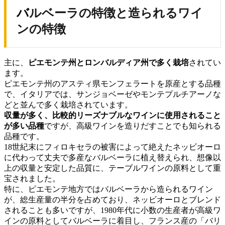
バルベーラの特徴と造られるワイ
ンの特徴
主に、
ピエモンテ州とロンバルディア州で多く栽培
されてい
ます。
ピエモンテ州のアスティ県モンフェラートを原産とする品種
で、イタリアでは、サンジョベーゼやモンテプルチアーノな
どと並んで多く栽培されています。
収量が多く、比較的リーズナブルなワインに使用されること
が多い品種
ですが、高級ワインを造りだすことでも知られる
品種です。
18世紀末にフィロキセラの被害によって絶えたネッビオーロ
に代わって丈夫で多産なバルベーラに植え替えられ、想像以
上の収量と安定した品質に、テーブルワインの原料として重
宝されました。
特に、ピエモンテ地方ではバルベーラから造られるワイン
が、総生産量の半分を占めており、ネッビオーロとブレンド
されることも多いですが、1980年代に小数の生産者が高級ワ
インの原料としてバルベーラに着目し、フランス産の「バリ