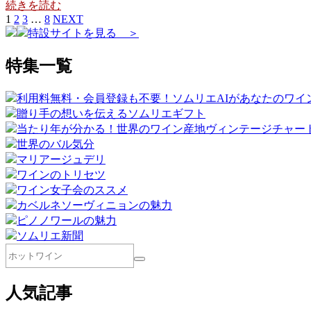
続きを読む
1
2
3
…
8
NEXT
特設サイトを見る ＞
特集一覧
利用料無料・会員登録も不要！ソムリエAIがあなたのワイ
贈り手の想いを伝えるソムリエギフト
当たり年が分かる！世界のワイン産地ヴィンテージチャー
世界のバル気分
マリアージュデリ
ワインのトリセツ
ワイン女子会のススメ
カベルネソーヴィニョンの魅力
ピノノワールの魅力
ソムリエ新聞
人気記事