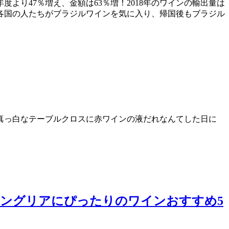
より47％増え、金額は63％増！2018年のワインの輸出量は
た各国の人たちがブラジルワインを気に入り、帰国後もブラジル
真っ白なテーブルクロスに赤ワインの液だれなんてした日に
ングリアにぴったりのワインおすすめ5