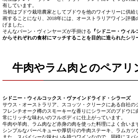
有しています。
当初はブドウ栽培農家としてブドウを他のワイナリーに供給していま
画することになり、2018年には、オーストラリアワイン評
げました。
そんなバーン・ヴィンヤーズが手掛ける
『シドニー・ウィル
からそれぞれの食材にマッチすることを目的に造られたシリ
牛肉やラム肉とのペアリ
シドニー・ウィルコックス・ヴァインドライド・シラーズ
サウス・オーストラリア、スコッツ・クリークにある自社の
フレンチオーク樽のスモーキーな香りにシラーズのブドウに
常にリッチな味わいのフルボディに仕上がっています。
牛肉や羊肉、ラム肉など赤身の肉を使った料理によく合いま
シンプルなバーベキューや厚切りの牛肉ステーキ、ラムカツ
また、スパイシーな味わいを持つワインなので、同様にスパ