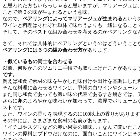
と思われた方もいらっしゃると思いますが、マリアージュは
ことで第３の味が生まれるという意味。
なので、
ペアリングによってマリアージュが生まれる
という
ワインと料理はそれぞれ単体で味わうよりも一緒になること
そして、そのベストな組み合わせを考えるのがペアリングな
さて、それでは具体的にペアリングというのはどういうこと
ペアリングには３つの組み合わせ方
があります。
・似ているもの同士を合わせる
以前、何度かこのソムリエ手帳でも取り上げたことがありま
です。
例えば和食で素材の味を生かした味付けや出汁を基調にした
そんな料理に合わせるワインは、甲州の白ワインやシュール
また同じ和食であっても濃い味の代表であるすき焼きでは、
さらに卵のまろやかな味わいが加わって、濃厚でボリューム
ストです。
また、ワインの香りを表現するのに100以上の香りがありま
その中には、さまざまな食材の名前があります。
「イチゴやスグリなどの赤い果実の風味…」なんて聞いたこ
ワインの原料はブドウだけなのに、面白いことにワインはそ