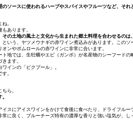
理のソースに使われる
ハーブやスパイスやフルーツなど、それ
よね。
種もあります。
、
その土地の風土と文化から生まれた郷土料理を合わせるのは
』という、ヤツメウナギの赤ワイン煮込みがあります。このソ
リオンやポムロールの赤ワインに非常に合います。
ート地では、生牡蠣やエビ（ガンボ）が名産物のシーフードの
づきます。
白ワインの「ピクプール」。
です。
こちら。
す。
アイスにアイスワインをかけて食後に食べたり、ドライフルー
非常に良く、ブルーチーズ特有の濃厚な香りと強い塩気が、し