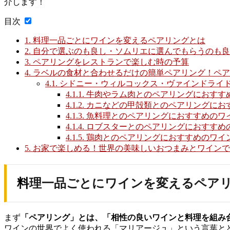
介します！
目次
1.
料理一品ごとにワインを変えるペアリングとは
2.
自分で選ぶのも良し・ソムリエに選んでもらうのも良
3.
ペアリングをレストランで楽しむ時の予算
4.
ラベルの食材と合わせるだけの簡単ペアリング！ペア
4.1.
シドニー・ウィルコックス・ヴァインドライ
4.1.1.
牛肉やラム肉とのペアリングにおすす
4.1.2.
カニなどの甲殻類とのペアリングにお
4.1.3.
魚料理とのペアリングにおすすめのワ
4.1.4.
ロブスターとのペアリングにおすすめ
4.1.5.
鶏肉とのペアリングにおすすめのワイ
5.
お家で楽しめる！世界の美味しいおつまみとワインで
料理一品ごとにワインを変えるペア
まず
「ペアリング」とは、「相性の良いワインと料理を組み
ワインの世界でよく使われる「マリアージュ」という言葉と