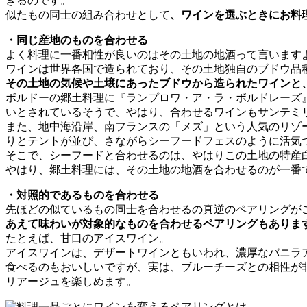
きるのです。
似たもの同士の組み合わせとして
、ワインを選ぶときにお料
・同じ産地のものを合わせる
よく料理に一番相性が良いのはその土地の地酒って言います
ワインは世界各国で造られており、その土地独自のブドウ品
その土地の気候や土壌にあったブドウから造られたワインと
ボルドーの郷土料理に『ランプロワ・ア・ラ・ボルドレーズ
いとされているそうで、やはり、合わせるワインもサンテミ
また、地中海沿岸、南フランスの「メズ」という人気のリゾ
りとテントが並び、さながらシーフードフェスのように活気
そこで、シーフードと合わせるのは、やはりこの土地の特産
やはり、郷土料理には、その土地の地酒を合わせるのが一番
・対照的であるものを合わせる
先ほどの似ているもの同士を合わせるの真逆のペアリングが
あえて味わいが対象的なものを合わせるペアリングもありま
たとえば、甘口のアイスワイン。
アイスワインは、デザートワインともいわれ、濃厚なバニラ
食べるのもおいしいですが、実は、ブルーチーズとの相性が
リアージュを楽しめます。