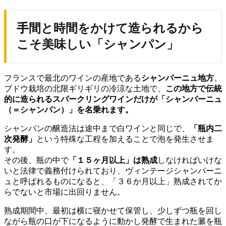
手間と時間をかけて造られるから
こそ美味しい「シャンパン」
フランスで最北のワインの産地である
シャンパーニュ地方
。
ブドウ栽培の北限ギリギリの冷涼な土地で、
この地方で伝統
的に造られるスパークリングワインだけが
「シャンパーニュ
（＝シャンパン）」を名乗れます。
シャンパンの醸造法は途中まで白ワインと同じで、
「瓶内二
次発酵」
という特殊な工程を加えることで泡を発生させま
す。
その後、瓶の中で
「１５ヶ月以上」は熟成
しなければいけな
いと法律で義務付けられており、ヴィンテージシャンパーニ
ュと呼ばれるものになると、「３６か月以上」熟成されてか
らでないと市場に出回りません。
熟成期間中、最初は横に寝かせて保管し、少しずつ瓶を回し
ながら瓶の口が下になるように動かし発酵で生まれた澱を瓶