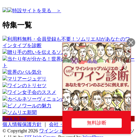
特設サイトを見る ＞
特集一覧
利用料無料・会員登録も不要！ソムリエAIがあなたのワ
インタイプを診断
贈り手の想いを伝えるソムリエギフト
当たり年が分かる！世界のワイン産地ヴィンテージチャー
ト
世界のバル気分
マリアージュデリ
ワインのトリセツ
ワイン女子会のススメ
カベルネソーヴィニョンの魅力
ピノノワールの魅力
ソムリエ新聞
Back to Top
無料診断
個人情報保護方針
｜
会社・店舗概要
© Copyright 2026
ワインショップソムリエ
.
ワインショップソ