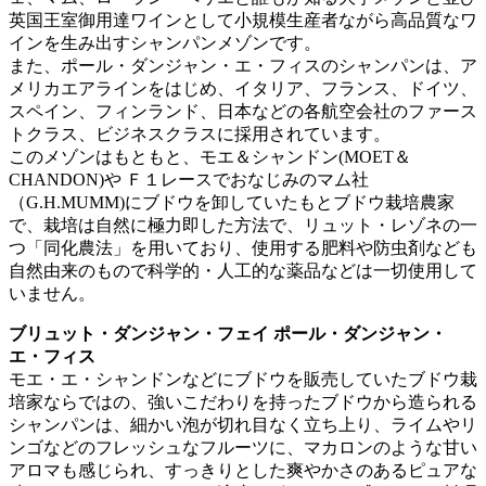
英国王室御用達ワインとして小規模生産者ながら高品質なワ
インを生み出すシャンパンメゾンです。
また、ポール・ダンジャン・エ・フィスのシャンパンは、ア
メリカエアラインをはじめ、イタリア、フランス、ドイツ、
スペイン、フィンランド、日本などの各航空会社のファース
トクラス、ビジネスクラスに採用されています。
このメゾンはもともと、モエ＆シャンドン(MOET＆
CHANDON)や Ｆ１レースでおなじみのマム社
（G.H.MUMM)にブドウを卸していたもとブドウ栽培農家
で、栽培は自然に極力即した方法で、リュット・レゾネの一
つ「同化農法」を用いており、使用する肥料や防虫剤なども
自然由来のもので科学的・人工的な薬品などは一切使用して
いません。
ブリュット・ダンジャン・フェイ ポール・ダンジャン・
エ・フィス
モエ・エ・シャンドンなどにブドウを販売していたブドウ栽
培家ならではの、強いこだわりを持ったブドウから造られる
シャンパンは、細かい泡が切れ目なく立ち上り、ライムやリ
ンゴなどのフレッシュなフルーツに、マカロンのような甘い
アロマも感じられ、すっきりとした爽やかさのあるピュアな