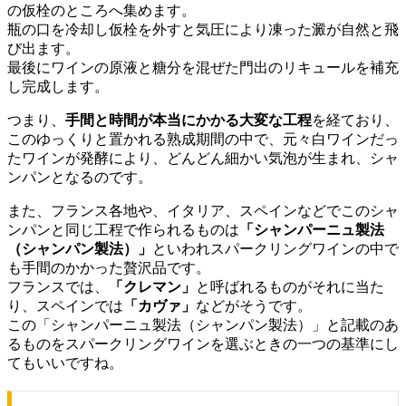
の仮栓のところへ集めます。
瓶の口を冷却し仮栓を外すと気圧により凍った澱が自然と飛
び出ます。
最後にワインの原液と糖分を混ぜた門出のリキュールを補充
し完成します。
つまり、
手間と時間が本当にかかる大変な工程
を経ており、
このゆっくりと置かれる熟成期間の中で、元々白ワインだっ
たワインが発酵により、どんどん細かい気泡が生まれ、シャ
ンパンとなるのです。
また、フランス各地や、イタリア、スペインなどでこのシャ
ンパンと同じ工程で作られるものは
「シャンパーニュ製法
（シャンパン製法）」
といわれスパークリングワインの中で
も手間のかかった贅沢品です。
フランスでは、
「クレマン」
と呼ばれるものがそれに当た
り、スペインでは
「カヴァ」
などがそうです。
この「シャンパーニュ製法（シャンパン製法）」と記載のあ
るものをスパークリングワインを選ぶときの一つの基準にし
てもいいですね。