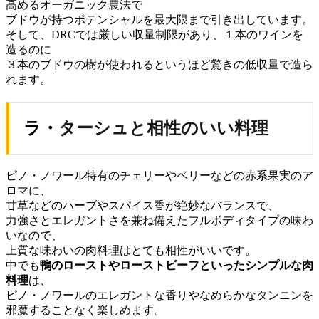
高めるオーガニック農法で
ブドウが持つポテンシャルを最大限まで引き出しています。
そして、DRCでは厳しい収量制限があり、１本のワインを
造るのに
３本のブドウの樹が使われるというほど驚きの低収量で造ら
れます。
ラ・ターシュと相性のいい料理
ピノ・ノワール特有のチェリーやベリーなどの赤系果実のア
ロマに、
甘草などのハーブやスパイス香が絶妙なバランスで、
力強さとエレガントさを兼ね備えたフルボディタイプの味わ
いなので、
上質な味わいの肉料理はとても相性がいいです。
中でも
鴨のローストやローストビーフといったシンプルな肉
料理
は、
ピノ・ノワールのエレガントな香りやなめらかなタンニンを
邪魔することなく楽しめます。