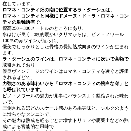
在しています。
ロマネ・コンティ畑の南に位置するラ・ターシュは、
ロマネ・コンティと同様にドメーヌ・ド・ラ・ロマネ・コン
ティの単独所有
で、
標高250～300メートルのところにあり、
水はけが良く比較的暖かいクリマからは、ピノ・ノワール
100％の赤ワインが造られ、
優美でしっかりとした骨格の長期熟成向きのワインが生まれ
ます。
ラ・ターシュのワインは、ロマネ・コンティに次いで高額で
取引
されており、
優良ヴィンテージのワインはロマネ・コンティを凌ぐと評価
されるほどで、
力強さのある味わいから「ロマネ・コンティの腕白な弟」と
も呼ばれています。
ピノ・ノワールの魅力が見事にバランスよく凝縮された味わ
いで、
圧倒されるほどのスケール感のある果実味と、シルクのよう
に滑らかなタンニンで、
その魅力は熟成を経るごとに増すトリュフや腐葉土などの熟
成による官能的な風味で、