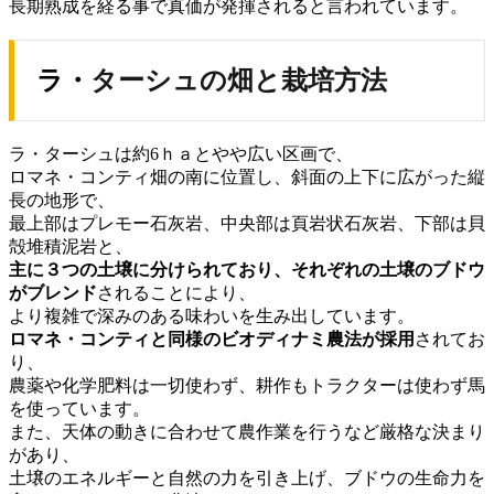
長期熟成を経る事で真価が発揮されると言われています。
ラ・ターシュの畑と栽培方法
ラ・ターシュは約6ｈａとやや広い区画で、
ロマネ・コンティ畑の南に位置し、斜面の上下に広がった縦
長の地形で、
最上部はプレモー石灰岩、中央部は頁岩状石灰岩、下部は貝
殻堆積泥岩と、
主に３つの土壌に分けられており、それぞれの土壌のブドウ
がブレンド
されることにより、
より複雑で深みのある味わいを生み出しています。
ロマネ・コンティと同様のビオディナミ農法が採用
されてお
り、
農薬や化学肥料は一切使わず、耕作もトラクターは使わず馬
を使っています。
また、天体の動きに合わせて農作業を行うなど厳格な決まり
があり、
土壌のエネルギーと自然の力を引き上げ、ブドウの生命力を