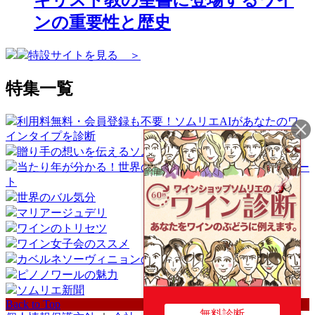
キリスト教の聖書に登場するワイ
ンの重要性と歴史
特設サイトを見る ＞
特集一覧
利用料無料・会員登録も不要！ソムリエAIがあなたのワ
インタイプを診断
贈り手の想いを伝えるソムリエギフト
当たり年が分かる！世界のワイン産地ヴィンテージチャー
ト
世界のバル気分
マリアージュデリ
ワインのトリセツ
ワイン女子会のススメ
カベルネソーヴィニョンの魅力
ピノノワールの魅力
ソムリエ新聞
Back to Top
無料診断