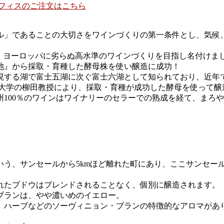
フィスのご注文はこちら
カル」であることの大切さをワインづくりの第一条件とし、気候
で、 ヨーロッパに劣らぬ高水準のワインづくりを目指し名付けま
池』から採取・育種した酵母株を使い醸造に成功！
する湖で富士五湖に次ぐ富士六湖として知られており、近年では2
梨大学の柳田教授により、採取・育種が成功した酵母を使って醸
甲州100％のワインはワイナリーのセラーでの熟成を経て、まろ
いう、サンセールから5kmほど離れた町にあり、ここサンセー
れたブドウはブレンドされることなく、個別に醸造されます。
ブランは、やや濃いめのイエロー。
、ハーブなどのソーヴィニョン・ブランの特徴的なアロマがあ