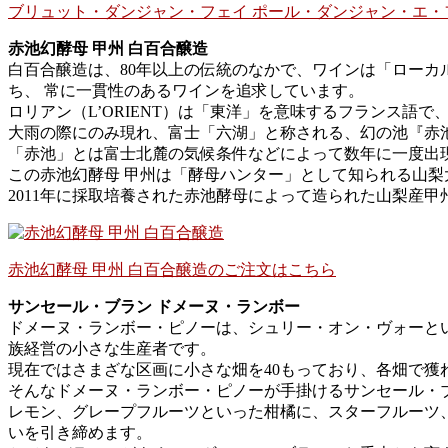
ブリュット・ダンジャン・フェイ ポール・ダンジャン・エ・
赤池幻酵母 甲州 白百合醸造
白百合醸造は、80年以上の伝統のなかで、ワインは「ロー
ち、 常に一貫性のあるワインを追求しています。
ロリアン（L’ORIENT）は「東洋」を意味するフランス語
大雨の際にのみ現れ、富士「六湖」と称される、幻の池『赤
「赤池」とは富士北麓の気候条件などによって数年に一度出現
この赤池幻酵母 甲州は「酵母ハンター」として知られる山
2011年に採取培養された赤池酵母によって造られた山梨産
赤池幻酵母 甲州 白百合醸造のご注文はこちら
サンセール・ブラン ドメーヌ・ランボー
ドメーヌ・ランボー・ピノーは、シュリー・オン・ヴォーと
族経営の小さな生産者です。
現在ではさまざな区画に小さな畑を40もっており、各畑で獲
そんなドメーヌ・ランボー・ピノーが手掛けるサンセール・
レモン、グレープフルーツといった柑橘に、スターフルーツ
いを引き締めます。