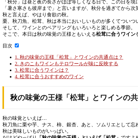
「秋分」は昼と夜の長さがほぼ等しくなる日で、この日を境
「暑さ寒さも彼岸まで」と言いますが、秋分を過ぎてから次
秋と言えば、やはり食欲の秋。
栗、秋刀魚、松茸、秋は本当においしいものが多くてついつ
そして、ワインとのペアリングもいろいろと楽しめる季節。
そこで、本日は秋の味覚の王様ともいえる
松茸に合うワイン
目次
1.
秋の味覚の王様「松茸」とワインの共通点は？
2.
きのこもワインもテロワールが味に反映する
3.
松茸に合うワインは？
4.
松茸に合うおすすめのワイン
秋の味覚の王様「松茸」とワインの
秋の味覚といえば…
秋刀魚に栗や芋、ナス、柿、銀杏、あと、ソムリエとして忘
秋は美味しいものがいっぱい。
だけどやっぱり
「秋の味覚の王様」といえば「松茸」
ですよ