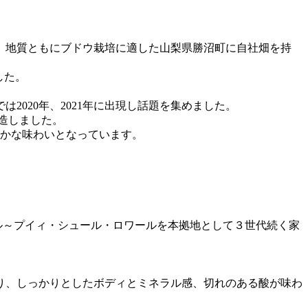
、地質ともにブドウ栽培に適した山梨県勝沼町に自社畑を持
した。
020年、2021年に出現し話題を集めました。
造しました。
やかな味わいとなっています。
ル～プイィ・シュール・ロワールを本拠地として３世代続く家
り、しっかりとしたボディとミネラル感、切れのある酸が味わ